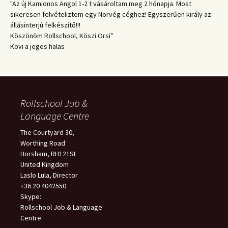
"Az új Kamionos Angol 1-2 t vásároltam meg 2 hónapja. Most
sikeresen felvételiztem egy Norvég céghez! Egyszerűen király az
állásinterjú felkészítő!!!
Köszönöm Rollschool, Köszi Orsi"
Kovi a jeges halas
Rollschool Job &
Language Centre
The Courtyard 30,
Worthing Road
Horsham, RH121SL
United Kingdom
Laslo Lula, Director
+36 20 4042550
Skype:
Rollschool Job & Language
Centre