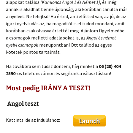
alapokat találsz
(Kamionos Angol 1 és Német 1)
, és még
annak is akadhat benne újdonság, aki korábban tanulta már
a nyelvet. Ne felejtsd! Ha érted, ami előtted van, az jó, de az
igazi nyelvtudás az, ha magadtól is el tudod mondani, amit
korábban csak olvasva értettél meg. Ajánlom figyelmedbe
a csomagok melletti adatlapokat is, az
Angol és német
nyelvi csomagok
menüpontban! Ott találod az egyes
kötetek pontos tartalmát.
Ha továbbra sem tudsz dönteni, hívj minket a
06 (20) 404
2550
-ös telefonszámon és segítünk a választásban!
Most pedig IRÁNY A TESZT!
Angol teszt
Kattints ide az induláshoz: