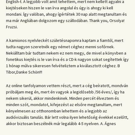
English-t. A legjobb volt amit tehettem, mert nem kellett agyalni a
kiejtéseken hiszen le van írva angolul és úgy is ahogy ki kell
mondani. Így valóban, ahogy ígértétek 30 nap alatt megtanultam és
ma már Angliában dolgozom egy szállodában. Thank you, Orsolya!
Fruzsi.
A kamionos nyelvleckét születésnapomra kaptam a fiamtól, mert
tudta nagyon szeretnék egy német céghez menni sofőrnek.
Nekiálltam bár tudtam nekem ez nem megy, de mivel a könyvben a
fonetikus kiejtés is le van írva és a CD-k nagyon sokat segítettek így
1 hónap múlva sikeresen felvételiztem a kiválasztott céghez. B
Tibor,Danke Schön!!!
Az online tanfolyamon vettem részt, mert a cég beíratott, mondván
próbáljam meg én, mert én vagyok a legidősebb /56 éves/, így ha
nekem sikerül, akkor mindenkinek. Minden percét élveztem és
minden szót, mondatot, kifejezést az elsőre megtanultam, mert
kényelmesen az otthonomban lehettem és a legjobb az
audióvizuális tanulás. Bár lett volna ilyen lehetőség évekkel ezelőtt,
akkor biztosan beszélnék már legalább 4-5 nyelven. A. Ágnes