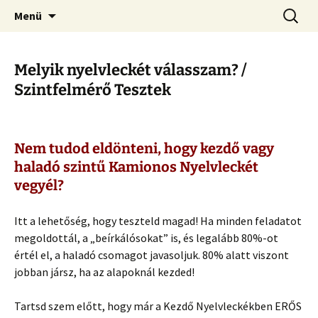
Kamionos Szakmai Nyelvleckék
Ugrás
Keresés
Kamionos Nyelvleckék
Menü
a
tartalomhoz
Melyik nyelvleckét válasszam? /
Szintfelmérő Tesztek
Nem tudod eldönteni, hogy kezdő vagy
haladó szintű Kamionos Nyelvleckét
vegyél?
Itt a lehetőség, hogy teszteld magad! Ha minden feladatot
megoldottál, a „beírkálósokat” is, és legalább 80%-ot
értél el, a haladó csomagot javasoljuk. 80% alatt viszont
jobban jársz, ha az alapoknál kezded!
Tartsd szem előtt, hogy már a Kezdő Nyelvleckékben ERŐS