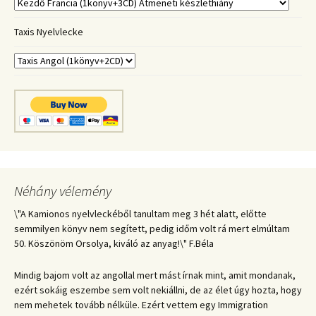
Taxis Nyelvlecke
Néhány vélemény
\"A Kamionos nyelvleckéből tanultam meg 3 hét alatt, előtte
semmilyen könyv nem segített, pedig időm volt rá mert elmúltam
50. Köszönöm Orsolya, kiváló az anyag!\" F.Béla
Mindig bajom volt az angollal mert mást írnak mint, amit mondanak,
ezért sokáig eszembe sem volt nekiállni, de az élet úgy hozta, hogy
nem mehetek tovább nélküle. Ezért vettem egy Immigration