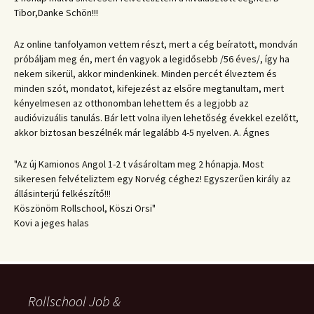
Tibor,Danke Schön!!!
Az online tanfolyamon vettem részt, mert a cég beíratott, mondván
próbáljam meg én, mert én vagyok a legidősebb /56 éves/, így ha
nekem sikerül, akkor mindenkinek. Minden percét élveztem és
minden szót, mondatot, kifejezést az elsőre megtanultam, mert
kényelmesen az otthonomban lehettem és a legjobb az
audióvizuális tanulás. Bár lett volna ilyen lehetőség évekkel ezelőtt,
akkor biztosan beszélnék már legalább 4-5 nyelven. A. Ágnes
"Az új Kamionos Angol 1-2 t vásároltam meg 2 hónapja. Most
sikeresen felvételiztem egy Norvég céghez! Egyszerűen király az
állásinterjú felkészítő!!!
Köszönöm Rollschool, Köszi Orsi"
Kovi a jeges halas
Rollschool Job &