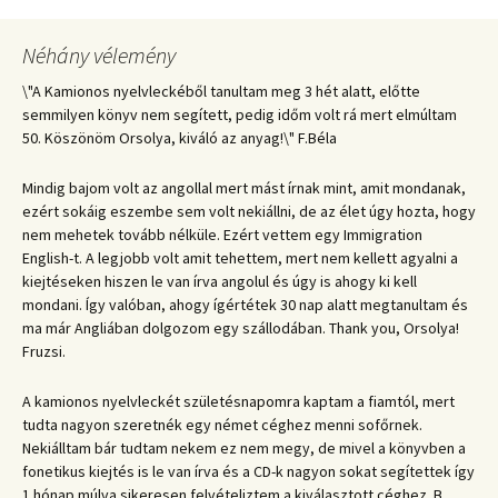
Néhány vélemény
\"A Kamionos nyelvleckéből tanultam meg 3 hét alatt, előtte
semmilyen könyv nem segített, pedig időm volt rá mert elmúltam
50. Köszönöm Orsolya, kiváló az anyag!\" F.Béla
Mindig bajom volt az angollal mert mást írnak mint, amit mondanak,
ezért sokáig eszembe sem volt nekiállni, de az élet úgy hozta, hogy
nem mehetek tovább nélküle. Ezért vettem egy Immigration
English-t. A legjobb volt amit tehettem, mert nem kellett agyalni a
kiejtéseken hiszen le van írva angolul és úgy is ahogy ki kell
mondani. Így valóban, ahogy ígértétek 30 nap alatt megtanultam és
ma már Angliában dolgozom egy szállodában. Thank you, Orsolya!
Fruzsi.
A kamionos nyelvleckét születésnapomra kaptam a fiamtól, mert
tudta nagyon szeretnék egy német céghez menni sofőrnek.
Nekiálltam bár tudtam nekem ez nem megy, de mivel a könyvben a
fonetikus kiejtés is le van írva és a CD-k nagyon sokat segítettek így
1 hónap múlva sikeresen felvételiztem a kiválasztott céghez. B