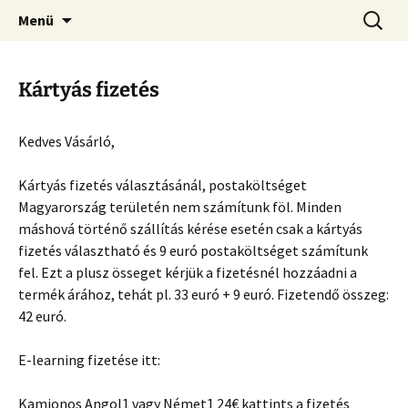
Kamionos Szakmai Nyelvleckék
Ugrás
Keresés
Kamionos Nyelvleckék
Menü
a
tartalomhoz
Kártyás fizetés
Kedves Vásárló,
Kártyás fizetés választásánál, postaköltséget
Magyarország területén nem számítunk föl. Minden
máshová történő szállítás kérése esetén csak a kártyás
fizetés választható és 9 euró postaköltséget számítunk
fel. Ezt a plusz össeget kérjük a fizetésnél hozzáadni a
termék árához, tehát pl. 33 euró + 9 euró. Fizetendő összeg:
42 euró.
E-learning fizetése itt:
Kamionos Angol1 vagy Német1 24€ kattints a fizetés