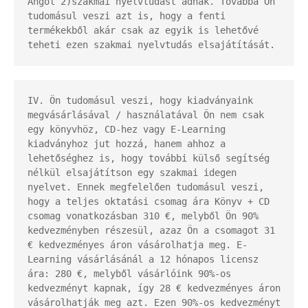
Angol 2)szakmai nyelvtudást adnak. Továbbá Ön 
tudomásul veszi azt is, hogy a fenti 
termékekből akár csak az egyik is lehetővé 
teheti ezen szakmai nyelvtudás elsajátítását.
IV. Ön tudomásul veszi, hogy kiadványaink 
megvásárlásával / használatával Ön nem csak 
egy könyvhöz, CD-hez vagy E-Learning 
kiadványhoz jut hozzá, hanem ahhoz a 
lehetőséghez is, hogy további külső segítség 
nélkül elsajátítson egy szakmai idegen 
nyelvet. Ennek megfelelően tudomásul veszi, 
hogy a teljes oktatási csomag ára Könyv + CD 
csomag vonatkozásban 310 €, melyből Ön 90% 
kedvezményben részesül, azaz Ön a csomagot 31 
€ kedvezményes áron vásárolhatja meg. E-
Learning vásárlásánál a 12 hónapos licensz 
ára: 280 €, melyből vásárlóink 90%-os 
kedvezményt kapnak, így 28 € kedvezményes áron 
vásárolhatják meg azt. Ezen 90%-os kedvezményt 