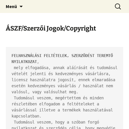
Kamionos Szakmai Nyelvleckék
Ugrás
Keresés
Kamionos Nyelvleckék
Menü
a
tartalomhoz
ÁSZF/Szerzői Jogok/Copyright
FELHASZNÁLÁSI FELTÉTELEK, SZERZŐDÉST TEREMTŐ 
NYILATKOZAT
,

 mely elfogadása, annak aláírását és tudomásul 
vételét jelenti és kedvezményes vásárlásra, 
licensz használatra jogosít, ennek elmaradása 
esetén kedvezményes vásárlás / használat nem 
valósul, vagy valósulhat meg.

 Tudomásul veszem, megértettem és minden 
részletében elfogadom a feltételeket a 
vásárlással illetve a termékek használatával 
kapcsolatban.

 Tudomásul veszem, hogy a szóban forgó 
nyilatkozat és szerződés célja, hogy megvédje 