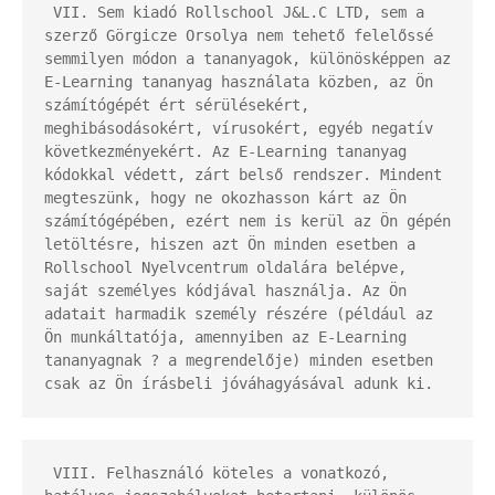
 VII. Sem kiadó Rollschool J&L.C LTD, sem a 
szerző Görgicze Orsolya nem tehető felelőssé 
semmilyen módon a tananyagok, különösképpen az 
E-Learning tananyag használata közben, az Ön 
számítógépét ért sérülésekért, 
meghibásodásokért, vírusokért, egyéb negatív 
következményekért. Az E-Learning tananyag 
kódokkal védett, zárt belső rendszer. Mindent 
megteszünk, hogy ne okozhasson kárt az Ön 
számítógépében, ezért nem is kerül az Ön gépén 
letöltésre, hiszen azt Ön minden esetben a 
Rollschool Nyelvcentrum oldalára belépve, 
saját személyes kódjával használja. Az Ön 
adatait harmadik személy részére (például az 
Ön munkáltatója, amennyiben az E-Learning 
tananyagnak ? a megrendelője) minden esetben 
csak az Ön írásbeli jóváhagyásával adunk ki.
 VIII. Felhasználó köteles a vonatkozó, 