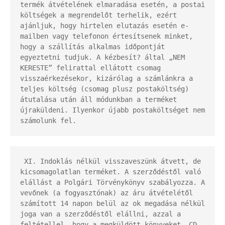
termék átvételének elmaradása esetén, a postai 
költségek a megrendelőt terhelik, ezért 
ajánljuk, hogy hirtelen elutazás esetén e-
mailben vagy telefonon értesítsenek minket, 
hogy a szállítás alkalmas időpontját 
egyeztetni tudjuk. A kézbesít? által „NEM 
KERESTE” felirattal ellátott csomag 
visszaérkezésekor, kizárólag a számlánkra a 
teljes költség (csomag plusz postaköltség) 
átutalása után áll módunkban a terméket 
újraküldeni. Ilyenkor újabb postaköltséget nem 
számolunk fel.
 XI. Indoklás nélkül visszaveszünk átvett, de 
kicsomagolatlan terméket. A szerződéstől való 
elállást a Polgári Törvénykönyv szabályozza. A 
vevőnek (a fogyasztónak) az áru átvételétől 
számított 14 napon belül az ok megadása nélkül 
joga van a szerződéstől elállni, azzal a 
feltétellel, hogy a megküldött könyveket, CD 