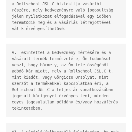
a Rollschool J&L.C biztosítja vásárlói 
részére, mely kedvezményre való jogosultság 
jelen nyilatkozat elfogadásával egy időben 
teremtődik meg és a vásárlás létrejöttével 
válik érvényesíthetővé.
V. Tekintettel a kedvezmény mértékére és a 
vásárolt termék természetére, Ön tudomásul 
veszi, hogy bármely, az Ön felelősségéből 
adódó kár miatt, mely a Rollschool J&L.C t, 
mint kiadót, vagy Görgicze Orsolyát, mint 
szerzőt a termékekkel kapcsolatban éri, a 
Rollschool J&L.C a teljes ár vonatkozásában 
jogosult kárigényét érvényesíteni, minden 
egyes jogosulatlan példány és/vagy hozzáférés 
tekintetében.