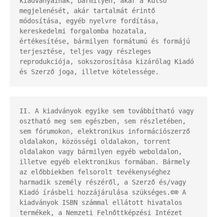
kiadványainak, bármilyen, akár a külső 
megjelenését, akár tartalmát érintő 
módosítása, egyéb nyelvre fordítása, 
kereskedelmi forgalomba hozatala, 
értékesítése, bármilyen formátumú és formájú 
terjesztése, teljes vagy részleges 
reprodukciója, sokszorosítása kizárólag Kiadó 
és Szerző joga, illetve kötelessége.
II. A kiadványok egyike sem továbbítható vagy 
osztható meg sem egészben, sem részletében, 
sem fórumokon, elektronikus információszerző 
oldalakon, közösségi oldalakon, torrent 
oldalakon vagy bármilyen egyéb weboldalon, 
illetve egyéb elektronikus formában. Bármely 
az előbbiekben felsorolt tevékenységhez 
harmadik személy részéről, a Szerző és/vagy 
Kiadó írásbeli hozzájárulása szükséges.©® A 
kiadványok ISBN számmal ellátott hivatalos 
termékek, a Nemzeti Felnőttképzési Intézet 