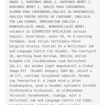
ANGOL 1, KAMIONOS ANGOL 2, KAMIONOS NÉMET 1, 
KAMIONOS NÉMET 2, INGLÉS PARA CAMIONEROS, 
ALEMÁN PARA CAMIONÉROS,ENGLSKI ZA KAMIONDZIJE, 
ENGLEZA PENTRU SOFERI DE CAMIOANE, ENGLISCH 
FÜR LKW-FAHRER, IMMIGRATION ENGLISH / 
MUNKAVÁLLALÓI ANGOL, MUNKAVÁLLALÓI NÉMET, 
valamint az EZERMESTER NYELVLECKE sorozat 
tagjai), mind könyv, audio CD, és E-Learning 
formában, azok teljes tartalmára nézve 
Görgicze Orsolya (Szerző) és a Rollschool Job 
and Language Centre Ltd (Kiadó), The Courtyard 
30, Worthing Road Horsham, RH121SL United 
Kingdom Ltd /továbbiakban csak Rollschool 
J&L.C/, aki minden jogot megvásárolt a Global 
Imago Kft  (Kiadó) Hungary 1084 Bp. József u 
10-t?l, szellemi tulajdonát képezik. Minden 
jog fenntartva ©. A jogok mind a jelen 
kiadványokra, mind a további nyelvekre történő 
fordításokra érvényesek. Az előbbiekben 
felsorolt termékeknek, csakúgy, mint a 
Rollschool Job and Language Centre Ltd többi 