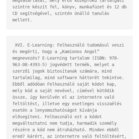
megvásárlását, mely erős középfokú társalgási 
szintre készít fel, könyv, munkafüzet és 12 db 
CD segítségével, szintén önálló tanulás 
mellett.
 XVI. E-Learning: Felhasználó tudomásul veszi 
és megérti, hogy a „Kamionos Angol” 
megnevezés? E-Learning tartalom (ISBN: 978-
963-08-4393-5) jogvédett termék, melyet a 
szerzői jogok biztosítanak számára, mind 
tartalmilag, mind software hátterét tekintve. 
Ebből adódóan Felhasználó saját kódot kap, 
mely kód a saját nevével, címével kötődik 
össze, így kerülvén el az internetre való 
feltöltést, illetve egy esetleges visszaélés 
esetén a lenyomozhatóságot kívánja 
elősegíteni. Felhasználó ezt a kódot 
megváltoztatni nem tudja, harmadik személy 
részére a kód nem átruházható. Minden ebből 
ered? kárért, az internetre való feltöltésért, 