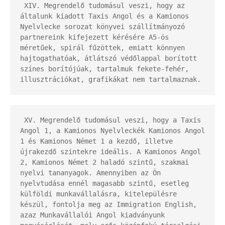
 XIV. Megrendelő tudomásul veszi, hogy az 
általunk kiadott Taxis Angol és a Kamionos 
Nyelvlecke sorozat könyvei szállítmányozó 
partnereink kifejezett kérésére A5-ös 
méretűek, spirál fűzöttek, emiatt könnyen 
hajtogathatóak, átlátszó védőlappal borított 
színes borítójúak, tartalmuk fekete-fehér, 
illusztrációkat, grafikákat nem tartalmaznak.
 XV. Megrendelő tudomásul veszi, hogy a Taxis 
Angol 1, a Kamionos Nyelvleckék Kamionos Angol 
1 és Kamionos Német 1 a kezdő, illetve 
újrakezdő szintekre ideális. A Kamionos Angol 
2, Kamionos Német 2 haladó szintű, szakmai 
nyelvi tananyagok. Amennyiben az Ön 
nyelvtudása ennél magasabb szintű, esetleg 
külföldi munkavállalásra, kitelepülésre 
készül, fontolja meg az Immigration English, 
azaz Munkavállalói Angol kiadványunk 