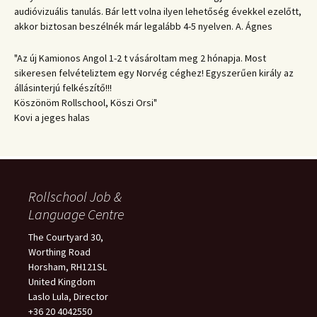
audióvizuális tanulás. Bár lett volna ilyen lehetőség évekkel ezelőtt,
akkor biztosan beszélnék már legalább 4-5 nyelven. A. Ágnes
"Az új Kamionos Angol 1-2 t vásároltam meg 2 hónapja. Most
sikeresen felvételiztem egy Norvég céghez! Egyszerűen király az
állásinterjú felkészítő!!!
Köszönöm Rollschool, Köszi Orsi"
Kovi a jeges halas
Rollschool Job &
Language Centre
The Courtyard 30,
Worthing Road
Horsham, RH121SL
United Kingdom
Laslo Lula, Director
+36 20 4042550