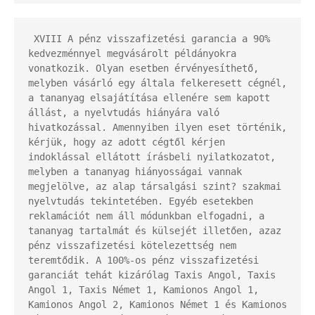
 XVIII A pénz visszafizetési garancia a 90% 
kedvezménnyel megvásárolt példányokra 
vonatkozik. Olyan esetben érvényesíthető, 
melyben vásárló egy általa felkeresett cégnél, 
a tananyag elsajátítása ellenére sem kapott 
állást, a nyelvtudás hiányára való 
hivatkozással. Amennyiben ilyen eset történik, 
kérjük, hogy az adott cégtől kérjen 
indoklással ellátott írásbeli nyilatkozatot, 
melyben a tananyag hiányosságai vannak 
megjelölve, az alap társalgási szint? szakmai 
nyelvtudás tekintetében. Egyéb esetekben 
reklamációt nem áll módunkban elfogadni, a 
tananyag tartalmát és külsejét illetően, azaz 
pénz visszafizetési kötelezettség nem 
teremtődik. A 100%-os pénz visszafizetési 
garanciát tehát kizárólag Taxis Angol, Taxis 
Angol 1, Taxis Német 1, Kamionos Angol 1, 
Kamionos Angol 2, Kamionos Német 1 és Kamionos 