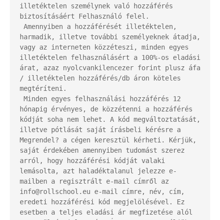
illetéktelen személynek való hozzáférés 
biztosításáért Felhasználó felel.

 Amennyiben a hozzáférését illetéktelen, 
harmadik, illetve további személyeknek átadja, 
vagy az interneten közzéteszi, minden egyes 
illetéktelen felhasználásért a 100%-os eladási 
árat, azaz nyolcvankilencezer forint plusz áfa 
/ illetéktelen hozzáférés/db áron köteles 
megtéríteni.

 Minden egyes felhasználási hozzáférés 12 
hónapig érvényes, de közzétenni a hozzáférés 
kódját soha nem lehet. A kód megváltoztatását, 
illetve pótlását saját írásbeli kérésre a 
Megrendel? a cégen keresztül kérheti. Kérjük, 
saját érdekében amennyiben tudomást szerez 
arról, hogy hozzáférési kódját valaki 
lemásolta, azt haladéktalanul jelezze e-
mailben a regisztrált e-mail címről az 
info@rollschool.eu e-mail címre, név, cím, 
eredeti hozzáférési kód megjelölésével. Ez 
esetben a teljes eladási ár megfizetése alól 