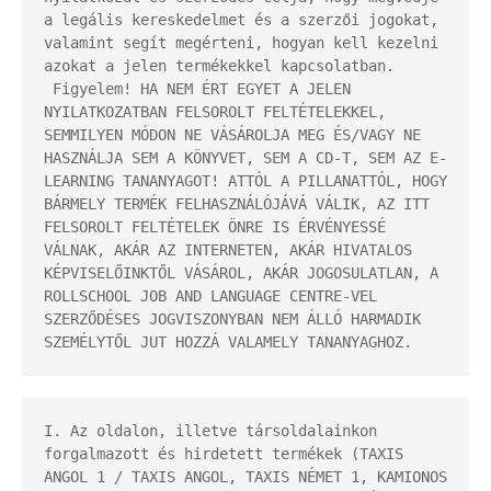
a legális kereskedelmet és a szerzői jogokat, 
valamint segít megérteni, hogyan kell kezelni 
azokat a jelen termékekkel kapcsolatban.

 Figyelem! HA NEM ÉRT EGYET A JELEN 
NYILATKOZATBAN FELSOROLT FELTÉTELEKKEL, 
SEMMILYEN MÓDON NE VÁSÁROLJA MEG ÉS/VAGY NE 
HASZNÁLJA SEM A KÖNYVET, SEM A CD-T, SEM AZ E-
LEARNING TANANYAGOT! ATTÓL A PILLANATTÓL, HOGY 
BÁRMELY TERMÉK FELHASZNÁLÓJÁVÁ VÁLIK, AZ ITT 
FELSOROLT FELTÉTELEK ÖNRE IS ÉRVÉNYESSÉ 
VÁLNAK, AKÁR AZ INTERNETEN, AKÁR HIVATALOS 
KÉPVISELŐINKTŐL VÁSÁROL, AKÁR JOGOSULATLAN, A 
ROLLSCHOOL JOB AND LANGUAGE CENTRE-VEL 
SZERZŐDÉSES JOGVISZONYBAN NEM ÁLLÓ HARMADIK 
SZEMÉLYTŐL JUT HOZZÁ VALAMELY TANANYAGHOZ.
I. Az oldalon, illetve társoldalainkon 
forgalmazott és hirdetett termékek (TAXIS 
ANGOL 1 / TAXIS ANGOL, TAXIS NÉMET 1, KAMIONOS 