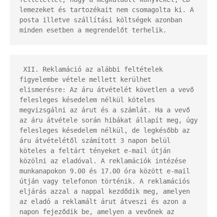
lemezeket és tartozékait nem csomagolta ki. A 
posta illetve szállítási költségek azonban 
minden esetben a megrendelőt terhelik.
 XII. Reklamáció az alábbi feltételek 
figyelembe vétele mellett kerülhet 
elismerésre: Az áru átvételét követlen a vevő 
felesleges késedelem nélkül köteles 
megvizsgálni az árut és a számlát. Ha a vevő 
az áru átvétele során hibákat állapít meg, úgy 
felesleges késedelem nélkül, de legkésőbb az 
áru átvételétől számított 3 napon belül 
köteles a feltárt tényeket e-mail útján 
közölni az eladóval. A reklamációk intézése 
munkanapokon 9.00 és 17.00 óra között e-mail 
útján vagy telefonon történik. A reklamációs 
eljárás azzal a nappal kezdődik meg, amelyen 
az eladó a reklamált árut átveszi és azon a 
napon fejeződik be, amelyen a vevőnek az 