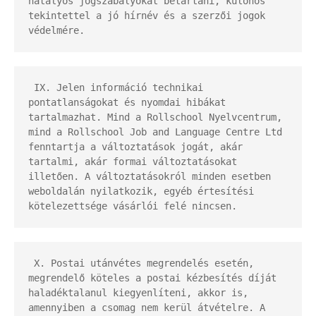
hatályos jogszabályokat betartani, különös 
tekintettel a jó hírnév és a szerzői jogok 
védelmére.
 IX. Jelen információ technikai 
pontatlanságokat és nyomdai hibákat 
tartalmazhat. Mind a Rollschool Nyelvcentrum, 
mind a Rollschool Job and Language Centre Ltd 
fenntartja a változtatások jogát, akár 
tartalmi, akár formai változtatásokat 
illetően. A változtatásokról minden esetben 
weboldalán nyilatkozik, egyéb értesítési 
kötelezettsége vásárlói felé nincsen.
 X. Postai utánvétes megrendelés esetén, 
megrendelő köteles a postai kézbesítés díját 
haladéktalanul kiegyenlíteni, akkor is, 
amennyiben a csomag nem kerül átvételre. A 