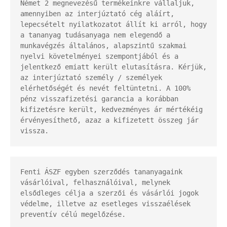
Német 2 megnevezésű termékeinkre vállaljuk, 
amennyiben az interjúztató cég aláírt, 
lepecsételt nyilatkozatot állít ki arról, hogy 
a tananyag tudásanyaga nem elegendő a 
munkavégzés általános, alapszintű szakmai 
nyelvi követelményei szempontjából és a 
jelentkező emiatt került elutasításra. Kérjük, 
az interjúztató személy / személyek 
elérhetőségét és nevét feltüntetni. A 100% 
pénz visszafizetési garancia a korábban 
kifizetésre került, kedvezményes ár mértékéig 
érvényesíthető, azaz a kifizetett összeg jár 
vissza.
Fenti ÁSZF egyben szerződés tananyagaink 
vásárlóival, felhasználóival, melynek 
elsődleges célja a szerzői és vásárlói jogok 
védelme, illetve az esetleges visszaélések 
preventív célú megelőzése.