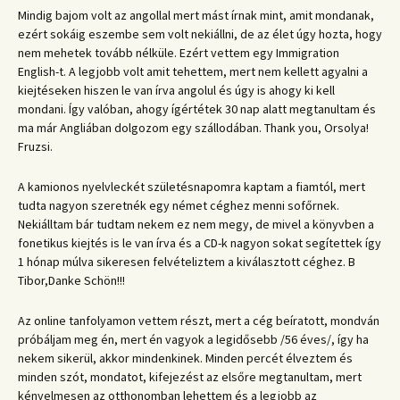
Mindig bajom volt az angollal mert mást írnak mint, amit mondanak,
ezért sokáig eszembe sem volt nekiállni, de az élet úgy hozta, hogy
nem mehetek tovább nélküle. Ezért vettem egy Immigration
English-t. A legjobb volt amit tehettem, mert nem kellett agyalni a
kiejtéseken hiszen le van írva angolul és úgy is ahogy ki kell
mondani. Így valóban, ahogy ígértétek 30 nap alatt megtanultam és
ma már Angliában dolgozom egy szállodában. Thank you, Orsolya!
Fruzsi.
A kamionos nyelvleckét születésnapomra kaptam a fiamtól, mert
tudta nagyon szeretnék egy német céghez menni sofőrnek.
Nekiálltam bár tudtam nekem ez nem megy, de mivel a könyvben a
fonetikus kiejtés is le van írva és a CD-k nagyon sokat segítettek így
1 hónap múlva sikeresen felvételiztem a kiválasztott céghez. B
Tibor,Danke Schön!!!
Az online tanfolyamon vettem részt, mert a cég beíratott, mondván
próbáljam meg én, mert én vagyok a legidősebb /56 éves/, így ha
nekem sikerül, akkor mindenkinek. Minden percét élveztem és
minden szót, mondatot, kifejezést az elsőre megtanultam, mert
kényelmesen az otthonomban lehettem és a legjobb az