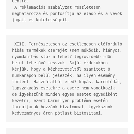
Centre.

 A reklamációs szabályzat részletesen 
meghatározza és pontosítja az eladó és a vevők 
jogait és kötelességeit.
 XIII. Természetesen az esetlegesen előforduló 
hibás termékek cseréjét (nem működik, hiányos, 
nyomdahibás stb) a lehet? legrövidebb időn 
belül lehetővé tesszük. Saját érdekükben 
kérjük, hogy a kézhezvételtől számított 8 
munkanapon belül jelezzék, ha ilyen esemény 
történt. Használatból ered? kopás, karcolódás, 
lapszakadás esetekre a csere nem vonatkozik, 
de igyekszünk minden egyes esetet egyediként 
kezelni, ezért bármilyen probléma esetén 
forduljanak hozzánk bizalommal, igyekszünk 
kedvezményes áron pótlást biztosítani.