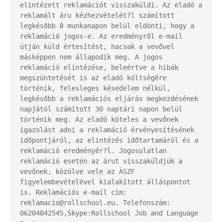
elintézett reklamációt visszaküldi. Az eladó a 
reklamált áru kézhezvételét?l számított 
legkésőbb 8 munkanapon belül eldönti, hogy a 
reklamáció jogos-e. Az eredményről e-mail 
útján küld értesítést, hacsak a vevővel 
másképpen nem állapodik meg. A jogos 
reklamáció elintézése, beleértve a hibák 
megszüntetését is az eladó költségére 
történik, felesleges késedelem nélkül, 
legkésőbb a reklamációs eljárás megkezdésének 
napjától számított 30 naptári napon belül 
történik meg. Az eladó köteles a vevőnek 
igazolást adni a reklamáció érvényesítésének 
időpontjáról, az elintézés időtartamáról és a 
reklamáció eredményér?l. Jogosulatlan 
reklamáció esetén az árut visszaküldjük a 
vevőnek, közölve vele az ÁSZF 
figyelembevételével kialakított álláspontot 
is. Reklamációs e-mail cím: 
reklamacio@rollschool.eu. Telefonszám: 
06204042545,Skype:Rollschool Job and Language 