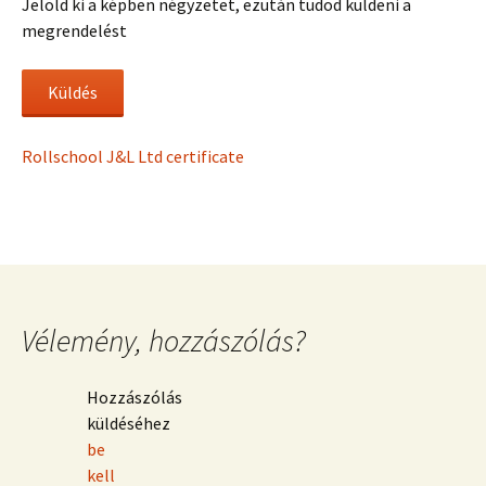
Jelöld ki a képben négyzetet, ezután tudod küldeni a
megrendelést
Rollschool J&L Ltd certificate
Vélemény, hozzászólás?
Hozzászólás
küldéséhez
be
kell