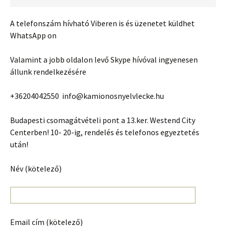
A telefonszám hívható Viberen is és üzenetet küldhet
WhatsApp on
Valamint a jobb oldalon levő Skype hívóval ingyenesen
állunk rendelkezésére
+36204042550 info@kamionosnyelvlecke.hu
Budapesti csomagátvételi pont a 13.ker. Westend City
Centerben! 10- 20-ig, rendelés és telefonos egyeztetés
után!
Név (kötelező)
Email cím (kötelező)