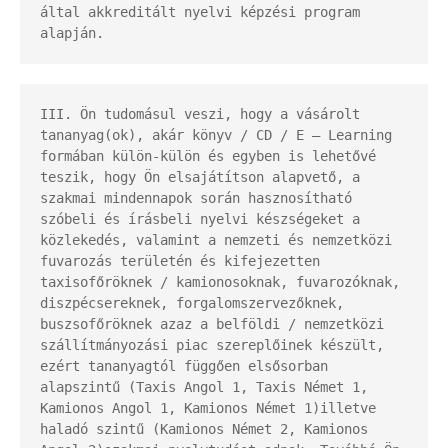
által akkreditált nyelvi képzési program 
alapján.
III. Ön tudomásul veszi, hogy a vásárolt 
tananyag(ok), akár könyv / CD / E – Learning 
formában külön-külön és egyben is lehetővé 
teszik, hogy Ön elsajátítson alapvető, a 
szakmai mindennapok során hasznosítható 
szóbeli és írásbeli nyelvi készségeket a 
közlekedés, valamint a nemzeti és nemzetközi 
fuvarozás területén és kifejezetten 
taxisofőröknek / kamionosoknak, fuvarozóknak, 
diszpécsereknek, forgalomszervezőknek, 
buszsofőröknek azaz a belföldi / nemzetközi 
szállítmányozási piac szereplőinek készült, 
ezért tananyagtól függően elsősorban 
alapszintű (Taxis Angol 1, Taxis Német 1, 
Kamionos Angol 1, Kamionos Német 1)illetve 
haladó szintű (Kamionos Német 2, Kamionos 