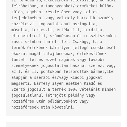
VI. A vásárló/felhasználó felelőssége, ha neki 
felróhatóan, a tananyagokat/termékeket külön-
külön, egyben, részletében vagy teljes 
terjedelmében, vagy valamely harmadik személy 
közzéteszi, jogosulatlanul osztogatja, 
másolja, terjeszti, értékesíti, fordítja, 
ellehetetleníti, szándékosan és rosszhiszeműen 
rossz színben tünteti fel. Csakúgy, ha a 
termék értékének bármilyen jellegű csökkenését 
okozza, magát tulajdonosnak, értékesítőnek 
tünteti fel és ezzel magának vagy további 
személyeknek jogosulatlan hasznot szerez, vagy 
az I. és II. pontokban felsoroltak bármelyike 
alapján a szerzői és/vagy kiadói jogokat 
megsérti. Bármely ilyen esetben Kiadó és 
Szerző jogosult a termék 100% vételárát minden 
jogosulatlanul létrejött példány vagy 
hozzáférés után példányonként vagy 
hozzáférések után követelni.