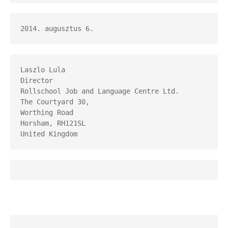
2014. augusztus 6.
Laszlo Lula

Director

Rollschool Job and Language Centre Ltd.

The Courtyard 30,

Worthing Road

Horsham, RH121SL

United Kingdom