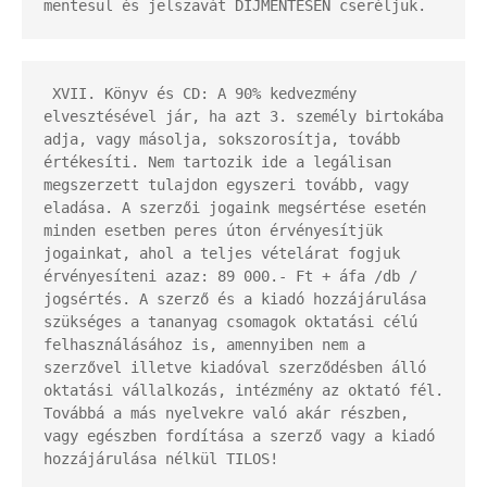
mentesül és jelszavát DÍJMENTESEN cseréljük.
 XVII. Könyv és CD: A 90% kedvezmény 
elvesztésével jár, ha azt 3. személy birtokába 
adja, vagy másolja, sokszorosítja, tovább 
értékesíti. Nem tartozik ide a legálisan 
megszerzett tulajdon egyszeri tovább, vagy 
eladása. A szerzői jogaink megsértése esetén 
minden esetben peres úton érvényesítjük 
jogainkat, ahol a teljes vételárat fogjuk 
érvényesíteni azaz: 89 000.- Ft + áfa /db / 
jogsértés. A szerző és a kiadó hozzájárulása 
szükséges a tananyag csomagok oktatási célú 
felhasználásához is, amennyiben nem a 
szerzővel illetve kiadóval szerződésben álló 
oktatási vállalkozás, intézmény az oktató fél. 
Továbbá a más nyelvekre való akár részben, 
vagy egészben fordítása a szerző vagy a kiadó 
hozzájárulása nélkül TILOS!