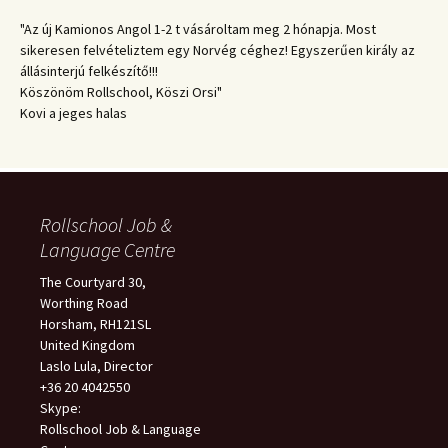
"Az új Kamionos Angol 1-2 t vásároltam meg 2 hónapja. Most
sikeresen felvételiztem egy Norvég céghez! Egyszerűen király az
állásinterjú felkészítő!!!
Köszönöm Rollschool, Köszi Orsi"
Kovi a jeges halas
Rollschool Job &
Language Centre
The Courtyard 30,
Worthing Road
Horsham, RH121SL
United Kingdom
Laslo Lula, Director
+36 20 4042550
Skype:
Rollschool Job & Language