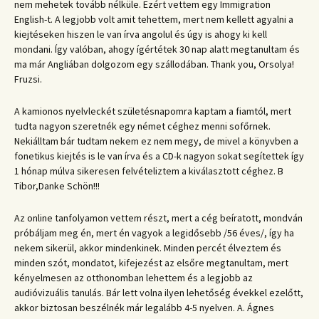
nem mehetek tovább nélküle. Ezért vettem egy Immigration
English-t. A legjobb volt amit tehettem, mert nem kellett agyalni a
kiejtéseken hiszen le van írva angolul és úgy is ahogy ki kell
mondani. Így valóban, ahogy ígértétek 30 nap alatt megtanultam és
ma már Angliában dolgozom egy szállodában. Thank you, Orsolya!
Fruzsi.
A kamionos nyelvleckét születésnapomra kaptam a fiamtól, mert
tudta nagyon szeretnék egy német céghez menni sofőrnek.
Nekiálltam bár tudtam nekem ez nem megy, de mivel a könyvben a
fonetikus kiejtés is le van írva és a CD-k nagyon sokat segítettek így
1 hónap múlva sikeresen felvételiztem a kiválasztott céghez. B
Tibor,Danke Schön!!!
Az online tanfolyamon vettem részt, mert a cég beíratott, mondván
próbáljam meg én, mert én vagyok a legidősebb /56 éves/, így ha
nekem sikerül, akkor mindenkinek. Minden percét élveztem és
minden szót, mondatot, kifejezést az elsőre megtanultam, mert
kényelmesen az otthonomban lehettem és a legjobb az
audióvizuális tanulás. Bár lett volna ilyen lehetőség évekkel ezelőtt,
akkor biztosan beszélnék már legalább 4-5 nyelven. A. Ágnes