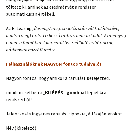
töltesz ki, aminek az eredményét a rendszer
automatikusan értékeli.
Az E-Learnig
/ílörning/ megrendelés után válik elérhetővé,
miután megkaptad a hozzá tartozó belépő kódot. A tananyag
ebben a formában internetről használható és bármikor,
bárhonnan hozzáférhetsz.
Felhasználóknak NAGYON fontos tudnivaló!
Nagyon fontos, hogy amikor a tanulást befejezted,
minden esetben a „
KILÉPÉS” gombbal
lépjél ki a
rendszerből!
Jelentkezés ingyenes tanulási tippekre, állásajánlatokra:
Név (kötelező)