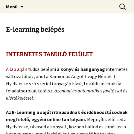
Kamionos Szakmai Nyelvleckék
Ugrás
Keresés
Kamionos Nyelvleckék
Menü
a
tartalomhoz
E-learning belépés
INTERNETES TANULÓ FELÜLET
A lap alján
tudsz belépni
a könyv és hanganyag
internetes
változatához, ahol a Kamionos Angol 1 vagy Német 1
Nyelvlecke szó szerinti anyagán kívül, további interaktív
feladatsorokat találsz,
azonnali és automatikus javítással és
kiértékeléssel
.
Az E-Learning a saját ritmusodnak és időbeosztásodnak
megfelelő, egyéni online tanfolyam.
Megnyílik előtted a
Nyelvlecke, olvasod a könyvet, közben hallod és ismétled a
hanganyagot, majd leckénként egy vagy több tesztet