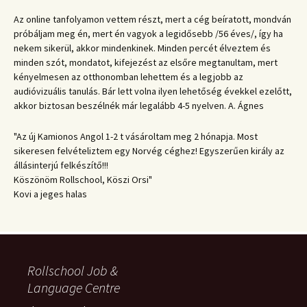
Az online tanfolyamon vettem részt, mert a cég beíratott, mondván
próbáljam meg én, mert én vagyok a legidősebb /56 éves/, így ha
nekem sikerül, akkor mindenkinek. Minden percét élveztem és
minden szót, mondatot, kifejezést az elsőre megtanultam, mert
kényelmesen az otthonomban lehettem és a legjobb az
audióvizuális tanulás. Bár lett volna ilyen lehetőség évekkel ezelőtt,
akkor biztosan beszélnék már legalább 4-5 nyelven. A. Ágnes
"Az új Kamionos Angol 1-2 t vásároltam meg 2 hónapja. Most
sikeresen felvételiztem egy Norvég céghez! Egyszerűen király az
állásinterjú felkészítő!!!
Köszönöm Rollschool, Köszi Orsi"
Kovi a jeges halas
Rollschool Job &
Language Centre