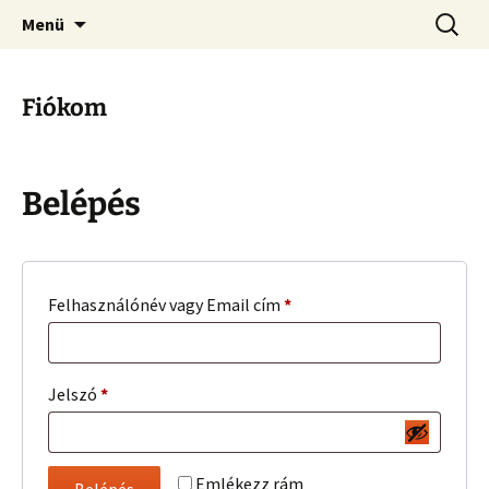
Kamionos Szakmai Nyelvleckék
Ugrás
Keresés
Kamionos Nyelvleckék
Menü
a
tartalomhoz
Fiókom
Belépés
Kötelező
Felhasználónév vagy Email cím
*
Kötelező
Jelszó
*
Emlékezz rám