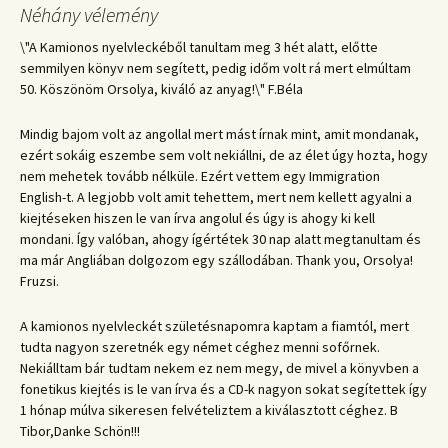
Néhány vélemény
\"A Kamionos nyelvleckéből tanultam meg 3 hét alatt, előtte
semmilyen könyv nem segített, pedig időm volt rá mert elmúltam
50. Köszönöm Orsolya, kiváló az anyag!\" F.Béla
Mindig bajom volt az angollal mert mást írnak mint, amit mondanak,
ezért sokáig eszembe sem volt nekiállni, de az élet úgy hozta, hogy
nem mehetek tovább nélküle. Ezért vettem egy Immigration
English-t. A legjobb volt amit tehettem, mert nem kellett agyalni a
kiejtéseken hiszen le van írva angolul és úgy is ahogy ki kell
mondani. Így valóban, ahogy ígértétek 30 nap alatt megtanultam és
ma már Angliában dolgozom egy szállodában. Thank you, Orsolya!
Fruzsi.
A kamionos nyelvleckét születésnapomra kaptam a fiamtól, mert
tudta nagyon szeretnék egy német céghez menni sofőrnek.
Nekiálltam bár tudtam nekem ez nem megy, de mivel a könyvben a
fonetikus kiejtés is le van írva és a CD-k nagyon sokat segítettek így
1 hónap múlva sikeresen felvételiztem a kiválasztott céghez. B
Tibor,Danke Schön!!!