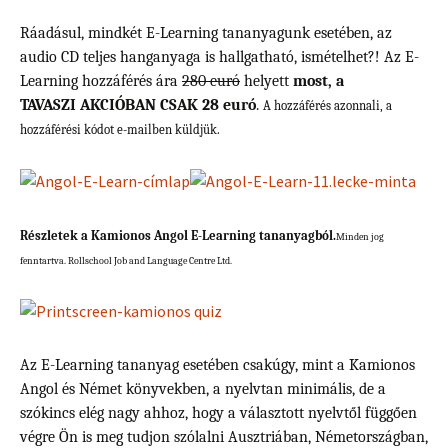
Ráadásul, mindkét E-Learning tananyagunk esetében, az
audio CD teljes hanganyaga is hallgatható, ismételhet?!
Az E-
Learning hozzáférés ára
280 euró
helyett
most, a
TAVASZI AKCIÓBAN CSAK 28 euró
.
A hozzáférés azonnali, a
hozzáférési kódot e-mailben küldjük.
Részletek a Kamionos Angol E-Learning tananyagból.
Minden jog
fenntartva. Rollschool Job and Language Centre Ltd.
Az E-Learning tananyag esetében csakúgy, mint a Kamionos
Angol és Német könyvekben, a nyelvtan minimális, de a
szókincs elég nagy ahhoz, hogy a választott nyelvtől függően
végre Ön is meg tudjon szólalni Ausztriában, Németországban,