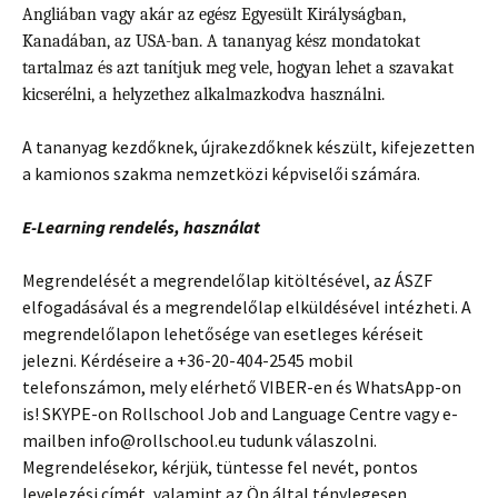
Angliában vagy akár az egész Egyesült Királyságban,
Kanadában, az USA-ban. A tananyag kész mondatokat
tartalmaz és azt tanítjuk meg vele, hogyan lehet a szavakat
kicserélni, a helyzethez alkalmazkodva használni.
A tananyag kezdőknek, újrakezdőknek készült, kifejezetten
a kamionos szakma nemzetközi képviselői számára.
E-Learning rendelés, használat
Megrendelését a megrendelőlap kitöltésével, az ÁSZF
elfogadásával és a megrendelőlap elküldésével intézheti. A
megrendelőlapon lehetősége van esetleges kéréseit
jelezni. Kérdéseire a +36-20-404-2545 mobil
telefonszámon, mely elérhető VIBER-en és WhatsApp-on
is! SKYPE-on Rollschool Job and Language Centre vagy e-
mailben info@rollschool.eu tudunk válaszolni.
Megrendelésekor, kérjük, tüntesse fel nevét, pontos
levelezési címét, valamint az Ön által ténylegesen