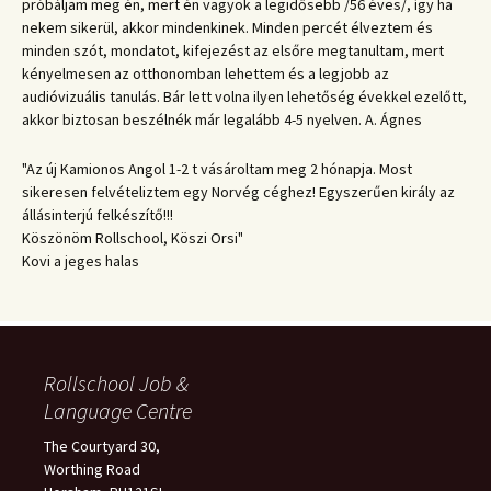
próbáljam meg én, mert én vagyok a legidősebb /56 éves/, így ha
nekem sikerül, akkor mindenkinek. Minden percét élveztem és
minden szót, mondatot, kifejezést az elsőre megtanultam, mert
kényelmesen az otthonomban lehettem és a legjobb az
audióvizuális tanulás. Bár lett volna ilyen lehetőség évekkel ezelőtt,
akkor biztosan beszélnék már legalább 4-5 nyelven. A. Ágnes
"Az új Kamionos Angol 1-2 t vásároltam meg 2 hónapja. Most
sikeresen felvételiztem egy Norvég céghez! Egyszerűen király az
állásinterjú felkészítő!!!
Köszönöm Rollschool, Köszi Orsi"
Kovi a jeges halas
Rollschool Job &
Language Centre
The Courtyard 30,
Worthing Road