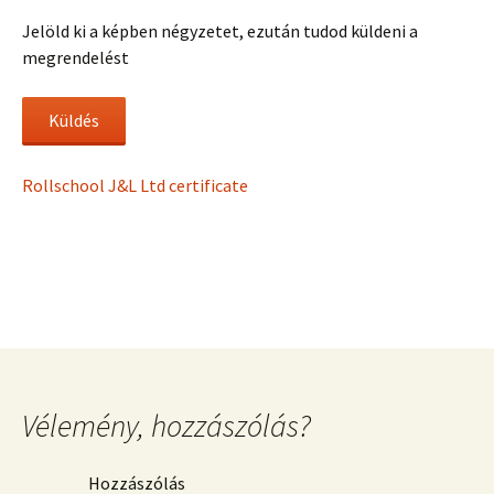
Jelöld ki a képben négyzetet, ezután tudod küldeni a
megrendelést
Rollschool J&L Ltd certificate
Vélemény, hozzászólás?
Hozzászólás