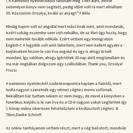
\"A Kamionos nyelvleckéből tanultam meg 3 hét alatt, előtte
semmilyen könyv nem segített, pedig időm volt rá mert elmúltam
50. Köszönöm Orsolya, kiváló az anyag!\" F.Béla
Mindig bajom volt az angollal mert mást írnak mint, amit mondanak,
ezért sokáig eszembe sem volt nekiállni, de az élet úgy hozta, hogy
nem mehetek tovább nélküle. Ezért vettem egy Immigration
English-t. A legjobb volt amit tehettem, mert nem kellett agyalni a
kiejtéseken hiszen le van írva angolul és úgy is ahogy ki kell
mondani. Így valóban, ahogy ígértétek 30 nap alatt megtanultam és
ma már Angliában dolgozom egy szállodában. Thank you, Orsolya!
Fruzsi.
A kamionos nyelvleckét születésnapomra kaptam a fiamtól, mert
tudta nagyon szeretnék egy német céghez menni sofőrnek.
Nekiálltam bár tudtam nekem ez nem megy, de mivel a könyvben a
fonetikus kiejtés is le van írva és a CD-k nagyon sokat segítettek így
1 hónap múlva sikeresen felvételiztem a kiválasztott céghez. B
Tibor,Danke Schön!!!
Az online tanfolyamon vettem részt, mert a cég beíratott, mondván