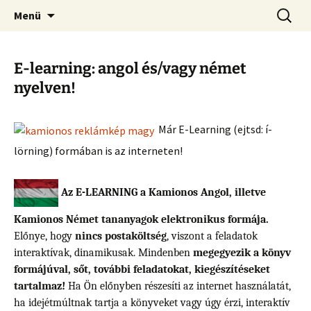
Kamionos Szakmai Nyelvleckék
Ugrás
Keresés
Kamionos Nyelvleckék
Menü
a
tartalomhoz
E-learning: angol és/vagy német
nyelven!
Már E-Learning (ejtsd: í-
lörning) formában is az interneten!
Az E-LEARNING
a Kamionos Angol, illetve
Kamionos Német tananyagok elektronikus formája.
Előnye, hogy
nincs postaköltség
, viszont a feladatok
interaktívak, dinamikusak. Mindenben
megegyezik a könyv
formájúval, sőt, további feladatokat, kiegészítéseket
tartalmaz!
Ha Ön előnyben részesíti az internet használatát,
ha idejétmúltnak tartja a könyveket vagy úgy érzi, interaktív