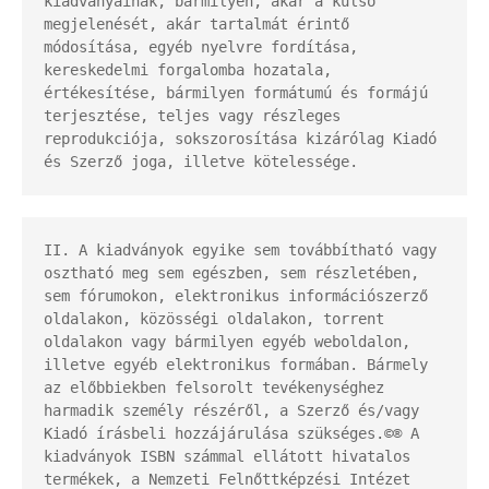
kiadványainak, bármilyen, akár a külső 
megjelenését, akár tartalmát érintő 
módosítása, egyéb nyelvre fordítása, 
kereskedelmi forgalomba hozatala, 
értékesítése, bármilyen formátumú és formájú 
terjesztése, teljes vagy részleges 
reprodukciója, sokszorosítása kizárólag Kiadó 
és Szerző joga, illetve kötelessége.
II. A kiadványok egyike sem továbbítható vagy 
osztható meg sem egészben, sem részletében, 
sem fórumokon, elektronikus információszerző 
oldalakon, közösségi oldalakon, torrent 
oldalakon vagy bármilyen egyéb weboldalon, 
illetve egyéb elektronikus formában. Bármely 
az előbbiekben felsorolt tevékenységhez 
harmadik személy részéről, a Szerző és/vagy 
Kiadó írásbeli hozzájárulása szükséges.©® A 
kiadványok ISBN számmal ellátott hivatalos 
termékek, a Nemzeti Felnőttképzési Intézet 