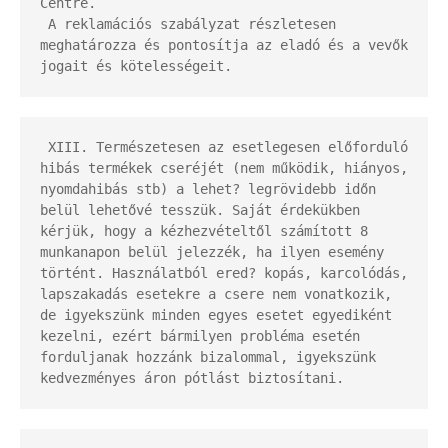
Centre.

 A reklamációs szabályzat részletesen 
meghatározza és pontosítja az eladó és a vevők 
jogait és kötelességeit.
 XIII. Természetesen az esetlegesen előforduló 
hibás termékek cseréjét (nem működik, hiányos, 
nyomdahibás stb) a lehet? legrövidebb időn 
belül lehetővé tesszük. Saját érdekükben 
kérjük, hogy a kézhezvételtől számított 8 
munkanapon belül jelezzék, ha ilyen esemény 
történt. Használatból ered? kopás, karcolódás, 
lapszakadás esetekre a csere nem vonatkozik, 
de igyekszünk minden egyes esetet egyediként 
kezelni, ezért bármilyen probléma esetén 
forduljanak hozzánk bizalommal, igyekszünk 
kedvezményes áron pótlást biztosítani.