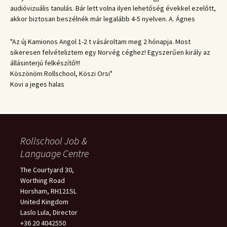
audióvizuális tanulás. Bár lett volna ilyen lehetőség évekkel ezelőtt,
akkor biztosan beszélnék már legalább 4-5 nyelven. A. Ágnes
"Az új Kamionos Angol 1-2 t vásároltam meg 2 hónapja. Most
sikeresen felvételiztem egy Norvég céghez! Egyszerűen király az
állásinterjú felkészítő!!!
Köszönöm Rollschool, Köszi Orsi"
Kovi a jeges halas
Rollschool Job &
Language Centre
The Courtyard 30,
Worthing Road
Horsham, RH121SL
United Kingdom
Laslo Lula, Director
+36 20 4042550