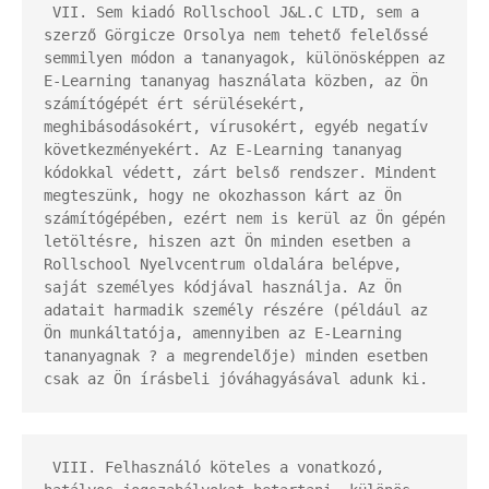
 VII. Sem kiadó Rollschool J&L.C LTD, sem a 
szerző Görgicze Orsolya nem tehető felelőssé 
semmilyen módon a tananyagok, különösképpen az 
E-Learning tananyag használata közben, az Ön 
számítógépét ért sérülésekért, 
meghibásodásokért, vírusokért, egyéb negatív 
következményekért. Az E-Learning tananyag 
kódokkal védett, zárt belső rendszer. Mindent 
megteszünk, hogy ne okozhasson kárt az Ön 
számítógépében, ezért nem is kerül az Ön gépén 
letöltésre, hiszen azt Ön minden esetben a 
Rollschool Nyelvcentrum oldalára belépve, 
saját személyes kódjával használja. Az Ön 
adatait harmadik személy részére (például az 
Ön munkáltatója, amennyiben az E-Learning 
tananyagnak ? a megrendelője) minden esetben 
csak az Ön írásbeli jóváhagyásával adunk ki.
 VIII. Felhasználó köteles a vonatkozó, 