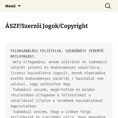
Kamionos Szakmai Nyelvleckék
Ugrás
Keresés
Kamionos Nyelvleckék
Menü
a
tartalomhoz
ÁSZF/Szerzői Jogok/Copyright
FELHASZNÁLÁSI FELTÉTELEK, SZERZŐDÉST TEREMTŐ 
NYILATKOZAT
,

 mely elfogadása, annak aláírását és tudomásul 
vételét jelenti és kedvezményes vásárlásra, 
licensz használatra jogosít, ennek elmaradása 
esetén kedvezményes vásárlás / használat nem 
valósul, vagy valósulhat meg.

 Tudomásul veszem, megértettem és minden 
részletében elfogadom a feltételeket a 
vásárlással illetve a termékek használatával 
kapcsolatban.

 Tudomásul veszem, hogy a szóban forgó 
nyilatkozat és szerződés célja, hogy megvédje 