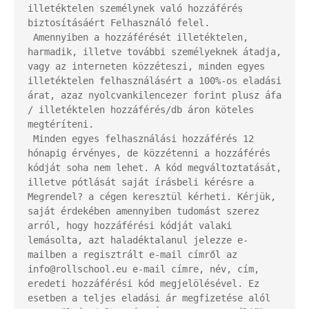
illetéktelen személynek való hozzáférés 
biztosításáért Felhasználó felel.

 Amennyiben a hozzáférését illetéktelen, 
harmadik, illetve további személyeknek átadja, 
vagy az interneten közzéteszi, minden egyes 
illetéktelen felhasználásért a 100%-os eladási 
árat, azaz nyolcvankilencezer forint plusz áfa 
/ illetéktelen hozzáférés/db áron köteles 
megtéríteni.

 Minden egyes felhasználási hozzáférés 12 
hónapig érvényes, de közzétenni a hozzáférés 
kódját soha nem lehet. A kód megváltoztatását, 
illetve pótlását saját írásbeli kérésre a 
Megrendel? a cégen keresztül kérheti. Kérjük, 
saját érdekében amennyiben tudomást szerez 
arról, hogy hozzáférési kódját valaki 
lemásolta, azt haladéktalanul jelezze e-
mailben a regisztrált e-mail címről az 
info@rollschool.eu e-mail címre, név, cím, 
eredeti hozzáférési kód megjelölésével. Ez 
esetben a teljes eladási ár megfizetése alól 