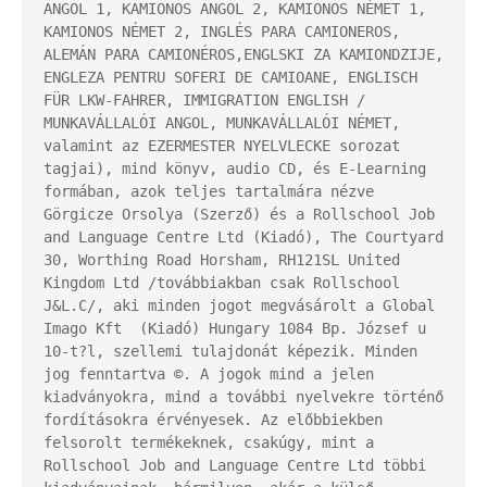
ANGOL 1, KAMIONOS ANGOL 2, KAMIONOS NÉMET 1, 
KAMIONOS NÉMET 2, INGLÉS PARA CAMIONEROS, 
ALEMÁN PARA CAMIONÉROS,ENGLSKI ZA KAMIONDZIJE, 
ENGLEZA PENTRU SOFERI DE CAMIOANE, ENGLISCH 
FÜR LKW-FAHRER, IMMIGRATION ENGLISH / 
MUNKAVÁLLALÓI ANGOL, MUNKAVÁLLALÓI NÉMET, 
valamint az EZERMESTER NYELVLECKE sorozat 
tagjai), mind könyv, audio CD, és E-Learning 
formában, azok teljes tartalmára nézve 
Görgicze Orsolya (Szerző) és a Rollschool Job 
and Language Centre Ltd (Kiadó), The Courtyard 
30, Worthing Road Horsham, RH121SL United 
Kingdom Ltd /továbbiakban csak Rollschool 
J&L.C/, aki minden jogot megvásárolt a Global 
Imago Kft  (Kiadó) Hungary 1084 Bp. József u 
10-t?l, szellemi tulajdonát képezik. Minden 
jog fenntartva ©. A jogok mind a jelen 
kiadványokra, mind a további nyelvekre történő 
fordításokra érvényesek. Az előbbiekben 
felsorolt termékeknek, csakúgy, mint a 
Rollschool Job and Language Centre Ltd többi 