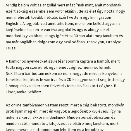
Mindig bajom volt az angollal mert mást írnak mint, amit mondanak,
ezért sokáig eszembe sem volt nekiállni, de az élet úgy hozta, hogy
nem mehetek tovább nélküle. Ezért vettem egy Immigration
English-t. A legjobb volt amit tehettem, mert nem kellett agyalni a
kiejtéseken hiszen le van írva angolul és úgy is ahogy ki kell
mondani. Így valóban, ahogy ígértétek 30 nap alatt megtanultam és
ma már Angliában dolgozom egy szállodában. Thank you, Orsolya!
Fruzsi.
A kamionos nyelvleckét születésnapomra kaptam a fiamtól, mert
tudta nagyon szeretnék egy német céghez menni sofőrnek.
Nekiálltam bár tudtam nekem ez nem megy, de mivel a könyvben a
fonetikus kiejtés is le van írva és a CD-k nagyon sokat segítettek így
1 hónap múlva sikeresen felvételiztem a kiválasztott céghez. B
Tibor,Danke Schön!!!
Az online tanfolyamon vettem részt, mert a cég beíratott, mondván
próbáljam meg én, mert én vagyok a legidősebb /56 éves/, így ha
nekem sikerül, akkor mindenkinek. Minden percét élveztem és
minden szót, mondatot, kifejezést az elsőre megtanultam, mert
kényelmesen az otthonomban lehettem és a legjobb az