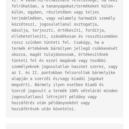
VI. A vásárló/felhasználó felelőssége, ha neki 
felróhatóan, a tananyagokat/termékeket külön-
külön, egyben, részletében vagy teljes 
terjedelmében, vagy valamely harmadik személy 
közzéteszi, jogosulatlanul osztogatja, 
másolja, terjeszti, értékesíti, fordítja, 
ellehetetleníti, szándékosan és rosszhiszeműen 
rossz színben tünteti fel. Csakúgy, ha a 
termék értékének bármilyen jellegű csökkenését 
okozza, magát tulajdonosnak, értékesítőnek 
tünteti fel és ezzel magának vagy további 
személyeknek jogosulatlan hasznot szerez, vagy 
az I. és II. pontokban felsoroltak bármelyike 
alapján a szerzői és/vagy kiadói jogokat 
megsérti. Bármely ilyen esetben Kiadó és 
Szerző jogosult a termék 100% vételárát minden 
jogosulatlanul létrejött példány vagy 
hozzáférés után példányonként vagy 
hozzáférések után követelni.