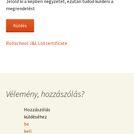
Jelöld ki a képben négyzetet, ezután tudod küldeni a
megrendelést
Rollschool J&L Ltd certificate
Vélemény, hozzászólás?
Hozzászólás
küldéséhez
be
kell