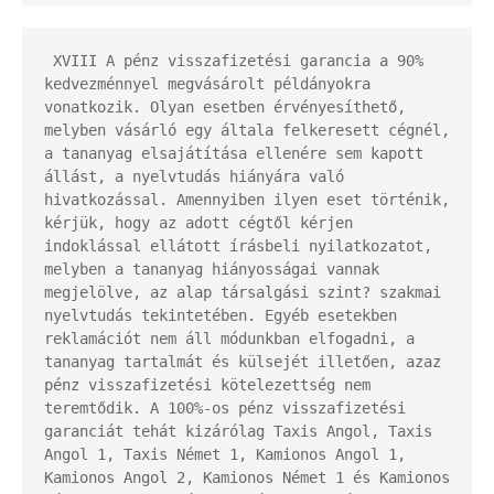
 XVIII A pénz visszafizetési garancia a 90% 
kedvezménnyel megvásárolt példányokra 
vonatkozik. Olyan esetben érvényesíthető, 
melyben vásárló egy általa felkeresett cégnél, 
a tananyag elsajátítása ellenére sem kapott 
állást, a nyelvtudás hiányára való 
hivatkozással. Amennyiben ilyen eset történik, 
kérjük, hogy az adott cégtől kérjen 
indoklással ellátott írásbeli nyilatkozatot, 
melyben a tananyag hiányosságai vannak 
megjelölve, az alap társalgási szint? szakmai 
nyelvtudás tekintetében. Egyéb esetekben 
reklamációt nem áll módunkban elfogadni, a 
tananyag tartalmát és külsejét illetően, azaz 
pénz visszafizetési kötelezettség nem 
teremtődik. A 100%-os pénz visszafizetési 
garanciát tehát kizárólag Taxis Angol, Taxis 
Angol 1, Taxis Német 1, Kamionos Angol 1, 
Kamionos Angol 2, Kamionos Német 1 és Kamionos 