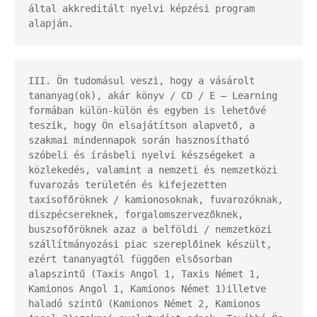
által akkreditált nyelvi képzési program 
alapján.
III. Ön tudomásul veszi, hogy a vásárolt 
tananyag(ok), akár könyv / CD / E – Learning 
formában külön-külön és egyben is lehetővé 
teszik, hogy Ön elsajátítson alapvető, a 
szakmai mindennapok során hasznosítható 
szóbeli és írásbeli nyelvi készségeket a 
közlekedés, valamint a nemzeti és nemzetközi 
fuvarozás területén és kifejezetten 
taxisofőröknek / kamionosoknak, fuvarozóknak, 
diszpécsereknek, forgalomszervezőknek, 
buszsofőröknek azaz a belföldi / nemzetközi 
szállítmányozási piac szereplőinek készült, 
ezért tananyagtól függően elsősorban 
alapszintű (Taxis Angol 1, Taxis Német 1, 
Kamionos Angol 1, Kamionos Német 1)illetve 
haladó szintű (Kamionos Német 2, Kamionos 