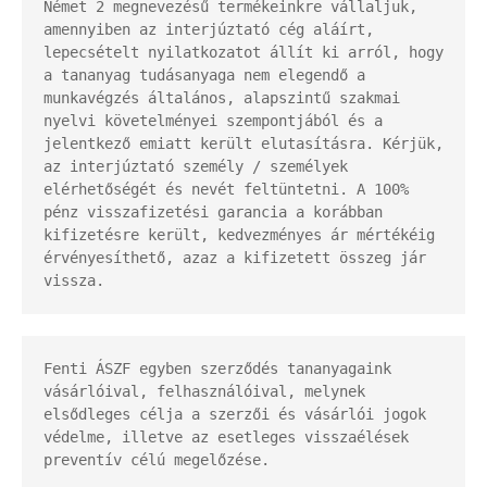
Német 2 megnevezésű termékeinkre vállaljuk, 
amennyiben az interjúztató cég aláírt, 
lepecsételt nyilatkozatot állít ki arról, hogy 
a tananyag tudásanyaga nem elegendő a 
munkavégzés általános, alapszintű szakmai 
nyelvi követelményei szempontjából és a 
jelentkező emiatt került elutasításra. Kérjük, 
az interjúztató személy / személyek 
elérhetőségét és nevét feltüntetni. A 100% 
pénz visszafizetési garancia a korábban 
kifizetésre került, kedvezményes ár mértékéig 
érvényesíthető, azaz a kifizetett összeg jár 
vissza.
Fenti ÁSZF egyben szerződés tananyagaink 
vásárlóival, felhasználóival, melynek 
elsődleges célja a szerzői és vásárlói jogok 
védelme, illetve az esetleges visszaélések 
preventív célú megelőzése.