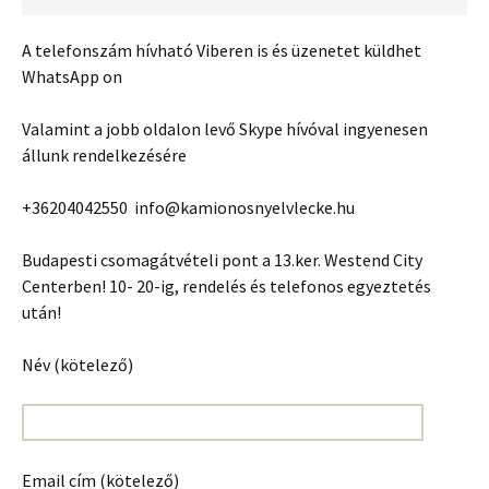
A telefonszám hívható Viberen is és üzenetet küldhet
WhatsApp on
Valamint a jobb oldalon levő Skype hívóval ingyenesen
állunk rendelkezésére
+36204042550 info@kamionosnyelvlecke.hu
Budapesti csomagátvételi pont a 13.ker. Westend City
Centerben! 10- 20-ig, rendelés és telefonos egyeztetés
után!
Név (kötelező)
Email cím (kötelező)