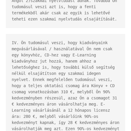
Angol 2)szakmai nyelvtudást adnak. Továbbá Ön 
tudomásul veszi azt is, hogy a fenti 
termékekből akár csak az egyik is lehetővé 
teheti ezen szakmai nyelvtudás elsajátítását.
IV. Ön tudomásul veszi, hogy kiadványaink 
megvásárlásával / használatával Ön nem csak 
egy könyvhöz, CD-hez vagy E-Learning 
kiadványhoz jut hozzá, hanem ahhoz a 
lehetőséghez is, hogy további külső segítség 
nélkül elsajátítson egy szakmai idegen 
nyelvet. Ennek megfelelően tudomásul veszi, 
hogy a teljes oktatási csomag ára Könyv + CD 
csomag vonatkozásban 310 €, melyből Ön 90% 
kedvezményben részesül, azaz Ön a csomagot 31 
€ kedvezményes áron vásárolhatja meg. E-
Learning vásárlásánál a 12 hónapos licensz 
ára: 280 €, melyből vásárlóink 90%-os 
kedvezményt kapnak, így 28 € kedvezményes áron 
vásárolhatják meg azt. Ezen 90%-os kedvezményt 