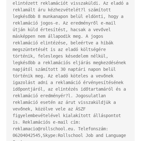
elintézett reklamációt visszaküldi. Az eladó a 
reklamált áru kézhezvételét?l számított 
legkésőbb 8 munkanapon belül eldönti, hogy a 
reklamáció jogos-e. Az eredményről e-mail 
útján küld értesítést, hacsak a vevővel 
másképpen nem állapodik meg. A jogos 
reklamáció elintézése, beleértve a hibák 
megszüntetését is az eladó költségére 
történik, felesleges késedelem nélkül, 
legkésőbb a reklamációs eljárás megkezdésének 
napjától számított 30 naptári napon belül 
történik meg. Az eladó köteles a vevőnek 
igazolást adni a reklamáció érvényesítésének 
időpontjáról, az elintézés időtartamáról és a 
reklamáció eredményér?l. Jogosulatlan 
reklamáció esetén az árut visszaküldjük a 
vevőnek, közölve vele az ÁSZF 
figyelembevételével kialakított álláspontot 
is. Reklamációs e-mail cím: 
reklamacio@rollschool.eu. Telefonszám: 
06204042545,Skype:Rollschool Job and Language 