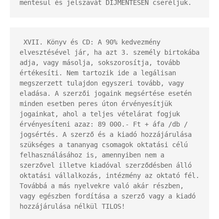
mentesül és jelszavát DÍJMENTESEN cseréljük.
 XVII. Könyv és CD: A 90% kedvezmény 
elvesztésével jár, ha azt 3. személy birtokába 
adja, vagy másolja, sokszorosítja, tovább 
értékesíti. Nem tartozik ide a legálisan 
megszerzett tulajdon egyszeri tovább, vagy 
eladása. A szerzői jogaink megsértése esetén 
minden esetben peres úton érvényesítjük 
jogainkat, ahol a teljes vételárat fogjuk 
érvényesíteni azaz: 89 000.- Ft + áfa /db / 
jogsértés. A szerző és a kiadó hozzájárulása 
szükséges a tananyag csomagok oktatási célú 
felhasználásához is, amennyiben nem a 
szerzővel illetve kiadóval szerződésben álló 
oktatási vállalkozás, intézmény az oktató fél. 
Továbbá a más nyelvekre való akár részben, 
vagy egészben fordítása a szerző vagy a kiadó 
hozzájárulása nélkül TILOS!