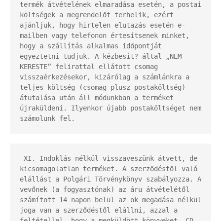
termék átvételének elmaradása esetén, a postai 
költségek a megrendelőt terhelik, ezért 
ajánljuk, hogy hirtelen elutazás esetén e-
mailben vagy telefonon értesítsenek minket, 
hogy a szállítás alkalmas időpontját 
egyeztetni tudjuk. A kézbesít? által „NEM 
KERESTE” felirattal ellátott csomag 
visszaérkezésekor, kizárólag a számlánkra a 
teljes költség (csomag plusz postaköltség) 
átutalása után áll módunkban a terméket 
újraküldeni. Ilyenkor újabb postaköltséget nem 
számolunk fel.
 XI. Indoklás nélkül visszaveszünk átvett, de 
kicsomagolatlan terméket. A szerződéstől való 
elállást a Polgári Törvénykönyv szabályozza. A 
vevőnek (a fogyasztónak) az áru átvételétől 
számított 14 napon belül az ok megadása nélkül 
joga van a szerződéstől elállni, azzal a 
feltétellel, hogy a megküldött könyveket, CD 