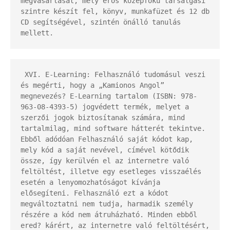
megvásárlását, mely erős középfokú társalgási 
szintre készít fel, könyv, munkafüzet és 12 db 
CD segítségével, szintén önálló tanulás 
mellett.
 XVI. E-Learning: Felhasználó tudomásul veszi 
és megérti, hogy a „Kamionos Angol” 
megnevezés? E-Learning tartalom (ISBN: 978-
963-08-4393-5) jogvédett termék, melyet a 
szerzői jogok biztosítanak számára, mind 
tartalmilag, mind software hátterét tekintve. 
Ebből adódóan Felhasználó saját kódot kap, 
mely kód a saját nevével, címével kötődik 
össze, így kerülvén el az internetre való 
feltöltést, illetve egy esetleges visszaélés 
esetén a lenyomozhatóságot kívánja 
elősegíteni. Felhasználó ezt a kódot 
megváltoztatni nem tudja, harmadik személy 
részére a kód nem átruházható. Minden ebből 
ered? kárért, az internetre való feltöltésért, 