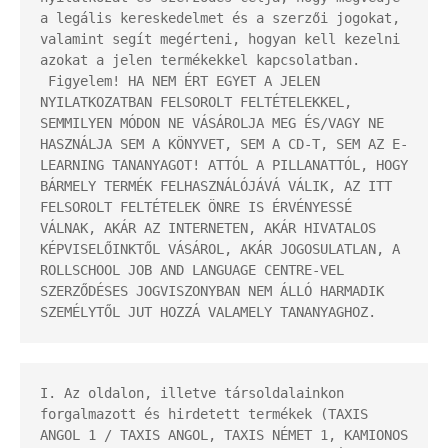
a legális kereskedelmet és a szerzői jogokat, 
valamint segít megérteni, hogyan kell kezelni 
azokat a jelen termékekkel kapcsolatban.

 Figyelem! HA NEM ÉRT EGYET A JELEN 
NYILATKOZATBAN FELSOROLT FELTÉTELEKKEL, 
SEMMILYEN MÓDON NE VÁSÁROLJA MEG ÉS/VAGY NE 
HASZNÁLJA SEM A KÖNYVET, SEM A CD-T, SEM AZ E-
LEARNING TANANYAGOT! ATTÓL A PILLANATTÓL, HOGY 
BÁRMELY TERMÉK FELHASZNÁLÓJÁVÁ VÁLIK, AZ ITT 
FELSOROLT FELTÉTELEK ÖNRE IS ÉRVÉNYESSÉ 
VÁLNAK, AKÁR AZ INTERNETEN, AKÁR HIVATALOS 
KÉPVISELŐINKTŐL VÁSÁROL, AKÁR JOGOSULATLAN, A 
ROLLSCHOOL JOB AND LANGUAGE CENTRE-VEL 
SZERZŐDÉSES JOGVISZONYBAN NEM ÁLLÓ HARMADIK 
SZEMÉLYTŐL JUT HOZZÁ VALAMELY TANANYAGHOZ.
I. Az oldalon, illetve társoldalainkon 
forgalmazott és hirdetett termékek (TAXIS 
ANGOL 1 / TAXIS ANGOL, TAXIS NÉMET 1, KAMIONOS 