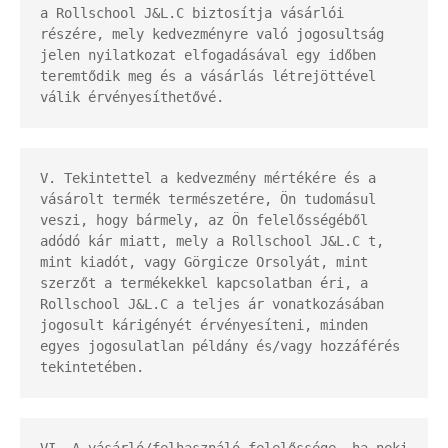
a Rollschool J&L.C biztosítja vásárlói 
részére, mely kedvezményre való jogosultság 
jelen nyilatkozat elfogadásával egy időben 
teremtődik meg és a vásárlás létrejöttével 
válik érvényesíthetővé.
V. Tekintettel a kedvezmény mértékére és a 
vásárolt termék természetére, Ön tudomásul 
veszi, hogy bármely, az Ön felelősségéből 
adódó kár miatt, mely a Rollschool J&L.C t, 
mint kiadót, vagy Görgicze Orsolyát, mint 
szerzőt a termékekkel kapcsolatban éri, a 
Rollschool J&L.C a teljes ár vonatkozásában 
jogosult kárigényét érvényesíteni, minden 
egyes jogosulatlan példány és/vagy hozzáférés 
tekintetében.