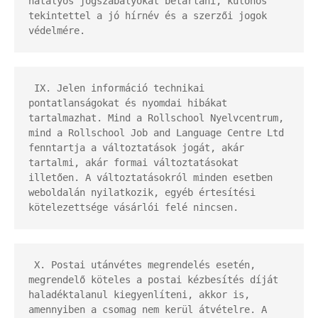
hatályos jogszabályokat betartani, különös 
tekintettel a jó hírnév és a szerzői jogok 
védelmére.
 IX. Jelen információ technikai 
pontatlanságokat és nyomdai hibákat 
tartalmazhat. Mind a Rollschool Nyelvcentrum, 
mind a Rollschool Job and Language Centre Ltd 
fenntartja a változtatások jogát, akár 
tartalmi, akár formai változtatásokat 
illetően. A változtatásokról minden esetben 
weboldalán nyilatkozik, egyéb értesítési 
kötelezettsége vásárlói felé nincsen.
 X. Postai utánvétes megrendelés esetén, 
megrendelő köteles a postai kézbesítés díját 
haladéktalanul kiegyenlíteni, akkor is, 
amennyiben a csomag nem kerül átvételre. A 