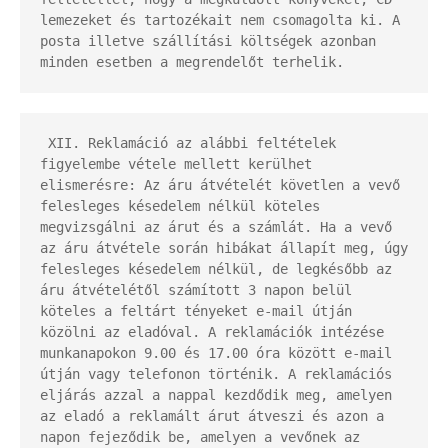
lemezeket és tartozékait nem csomagolta ki. A 
posta illetve szállítási költségek azonban 
minden esetben a megrendelőt terhelik.
 XII. Reklamáció az alábbi feltételek 
figyelembe vétele mellett kerülhet 
elismerésre: Az áru átvételét követlen a vevő 
felesleges késedelem nélkül köteles 
megvizsgálni az árut és a számlát. Ha a vevő 
az áru átvétele során hibákat állapít meg, úgy 
felesleges késedelem nélkül, de legkésőbb az 
áru átvételétől számított 3 napon belül 
köteles a feltárt tényeket e-mail útján 
közölni az eladóval. A reklamációk intézése 
munkanapokon 9.00 és 17.00 óra között e-mail 
útján vagy telefonon történik. A reklamációs 
eljárás azzal a nappal kezdődik meg, amelyen 
az eladó a reklamált árut átveszi és azon a 
napon fejeződik be, amelyen a vevőnek az 