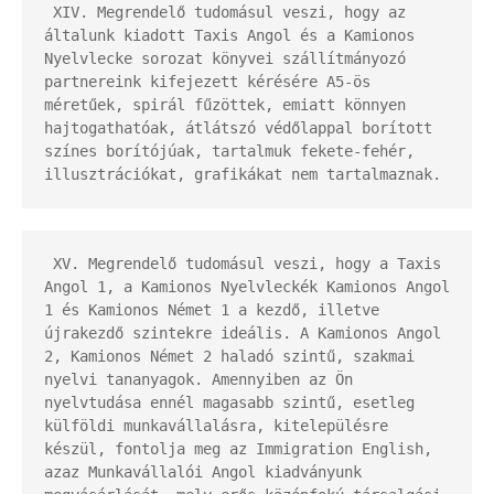
 XIV. Megrendelő tudomásul veszi, hogy az 
általunk kiadott Taxis Angol és a Kamionos 
Nyelvlecke sorozat könyvei szállítmányozó 
partnereink kifejezett kérésére A5-ös 
méretűek, spirál fűzöttek, emiatt könnyen 
hajtogathatóak, átlátszó védőlappal borított 
színes borítójúak, tartalmuk fekete-fehér, 
illusztrációkat, grafikákat nem tartalmaznak.
 XV. Megrendelő tudomásul veszi, hogy a Taxis 
Angol 1, a Kamionos Nyelvleckék Kamionos Angol 
1 és Kamionos Német 1 a kezdő, illetve 
újrakezdő szintekre ideális. A Kamionos Angol 
2, Kamionos Német 2 haladó szintű, szakmai 
nyelvi tananyagok. Amennyiben az Ön 
nyelvtudása ennél magasabb szintű, esetleg 
külföldi munkavállalásra, kitelepülésre 
készül, fontolja meg az Immigration English, 
azaz Munkavállalói Angol kiadványunk 