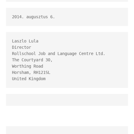
2014. augusztus 6.
Laszlo Lula

Director

Rollschool Job and Language Centre Ltd.

The Courtyard 30,

Worthing Road

Horsham, RH121SL

United Kingdom