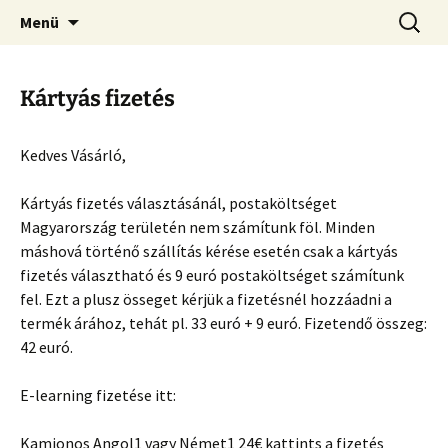
Kamionos Szakmai Nyelvleckék
Ugrás
Keresés
Kamionos Nyelvleckék
Menü
a
tartalomhoz
Kártyás fizetés
Kedves Vásárló,
Kártyás fizetés választásánál, postaköltséget
Magyarország területén nem számítunk föl. Minden
máshová történő szállítás kérése esetén csak a kártyás
fizetés választható és 9 euró postaköltséget számítunk
fel. Ezt a plusz össeget kérjük a fizetésnél hozzáadni a
termék árához, tehát pl. 33 euró + 9 euró. Fizetendő összeg:
42 euró.
E-learning fizetése itt:
Kamionos Angol1 vagy Német1 24€ kattints a fizetés