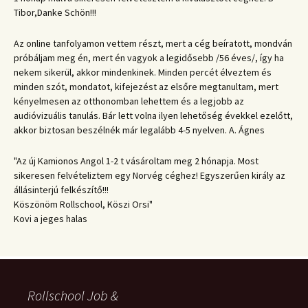
Tibor,Danke Schön!!!
Az online tanfolyamon vettem részt, mert a cég beíratott, mondván
próbáljam meg én, mert én vagyok a legidősebb /56 éves/, így ha
nekem sikerül, akkor mindenkinek. Minden percét élveztem és
minden szót, mondatot, kifejezést az elsőre megtanultam, mert
kényelmesen az otthonomban lehettem és a legjobb az
audióvizuális tanulás. Bár lett volna ilyen lehetőség évekkel ezelőtt,
akkor biztosan beszélnék már legalább 4-5 nyelven. A. Ágnes
"Az új Kamionos Angol 1-2 t vásároltam meg 2 hónapja. Most
sikeresen felvételiztem egy Norvég céghez! Egyszerűen király az
állásinterjú felkészítő!!!
Köszönöm Rollschool, Köszi Orsi"
Kovi a jeges halas
Rollschool Job &