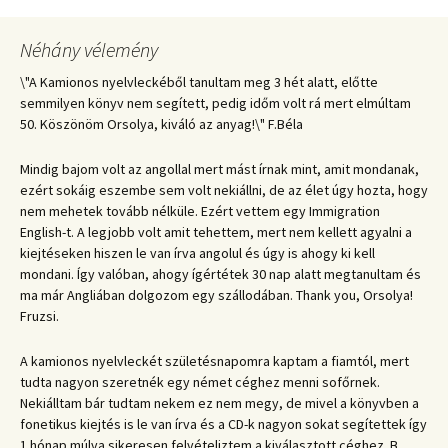
Néhány vélemény
\"A Kamionos nyelvleckéből tanultam meg 3 hét alatt, előtte
semmilyen könyv nem segített, pedig időm volt rá mert elmúltam
50. Köszönöm Orsolya, kiváló az anyag!\" F.Béla
Mindig bajom volt az angollal mert mást írnak mint, amit mondanak,
ezért sokáig eszembe sem volt nekiállni, de az élet úgy hozta, hogy
nem mehetek tovább nélküle. Ezért vettem egy Immigration
English-t. A legjobb volt amit tehettem, mert nem kellett agyalni a
kiejtéseken hiszen le van írva angolul és úgy is ahogy ki kell
mondani. Így valóban, ahogy ígértétek 30 nap alatt megtanultam és
ma már Angliában dolgozom egy szállodában. Thank you, Orsolya!
Fruzsi.
A kamionos nyelvleckét születésnapomra kaptam a fiamtól, mert
tudta nagyon szeretnék egy német céghez menni sofőrnek.
Nekiálltam bár tudtam nekem ez nem megy, de mivel a könyvben a
fonetikus kiejtés is le van írva és a CD-k nagyon sokat segítettek így
1 hónap múlva sikeresen felvételiztem a kiválasztott céghez. B