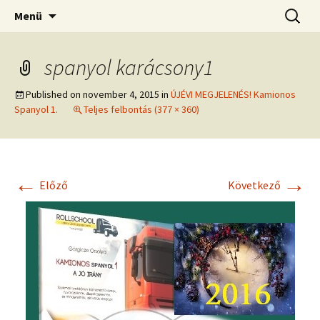
Kamionos Szakmai Nyelvleckék
Ugrás
Keresés
Kamionos Nyelvleckék
Menü
a
tartalomhoz
spanyol karácsony1
Published on
november 4, 2015
in
ÚJÉVI MEGJELENÉS! Kamionos
Spanyol 1.
Teljes felbontás (377 × 360)
←
→
Előző
Következő