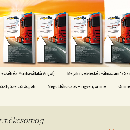
k
Nyelvleckék
eckék és Munkavállalói Angol)
Melyik nyelvleckét válasszam? / S
ÁSZF, Szerzői Jogok
Megoldókulcsok – ingyen, online
Online
Fizeté
Pénzt
ermékcsomag
Kosár