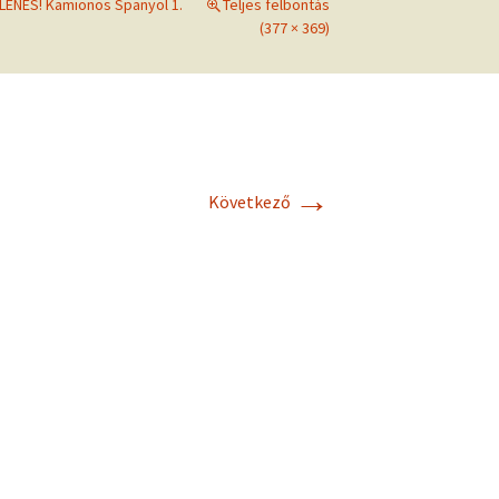
LENÉS! Kamionos Spanyol 1.
Teljes felbontás
(377 × 369)
m
→
Következő