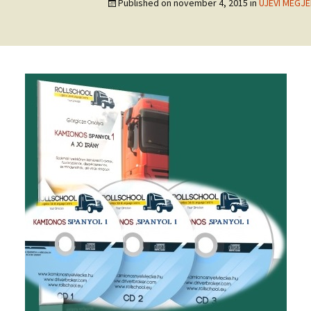
Published on
november 4, 2015
in
ÚJÉVI MEGJE
Fióko