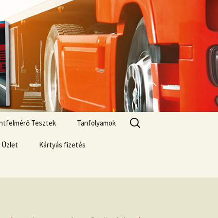
Keresés:
zintfelmérő Tesztek
Tanfolyamok
 Üzlet
Kártyás fizetés
si lehetőségek
ár