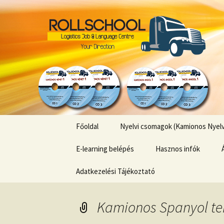
Kamionos Szakmai Nyelvlecké
Kamionos 
Ugrás
Főoldal
Nyelvi csomagok (Kamionos Nyelvl
a
tartalomhoz
E-learning belépés
Hasznos infók
Adatkezelési Tájékoztató
Kamionos Spanyol t