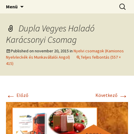
Kamionos Szakmai Nyelvleckék
Ugrás
Keresés
Kamionos Nyelvleckék
Menü
a
tartalomhoz
Dupla Vegyes Haladó
Karácsonyi Csomag
Published on
november 20, 2015
in
Nyelvi csomagok (Kamionos
Nyelvleckék és Munkavállalói Angol)
Teljes felbontás (557 ×
415)
←
→
Előző
Következő