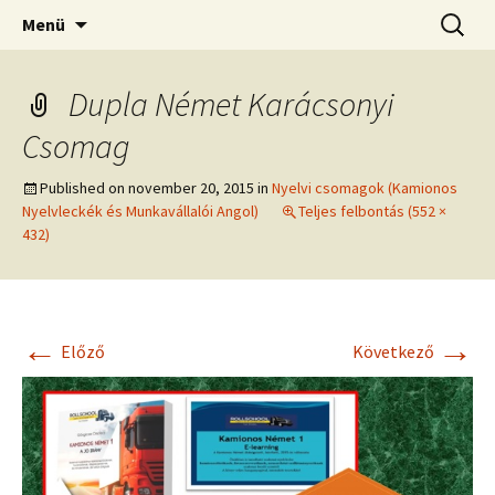
Kamionos Szakmai Nyelvleckék
Ugrás
Keresés
Kamionos Nyelvleckék
Menü
a
tartalomhoz
Dupla Német Karácsonyi
Csomag
Published on
november 20, 2015
in
Nyelvi csomagok (Kamionos
Nyelvleckék és Munkavállalói Angol)
Teljes felbontás (552 ×
432)
←
→
Előző
Következő