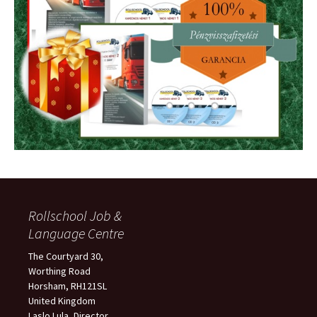
Rollschool Job &
Language Centre
The Courtyard 30,
Worthing Road
Horsham, RH121SL
United Kingdom
Laslo Lula, Director