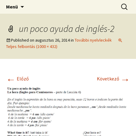
Kamionos Szakmai Nyelvleckék
Ugrás
Keresés
Kamionos Nyelvleckék
Menü
a
tartalomhoz
un poco ayuda de inglés-2
Published on
augusztus 26, 2014
in
További nyelvleckék
Teljes felbontás (1000 × 432)
←
→
Előző
Következő