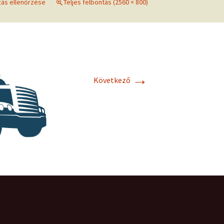
zás ellenőrzése
Teljes felbontás (2560 × 800)
m
→
Következő