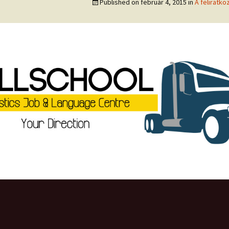
Published on
február 4, 2015
in
A feliratko
Fióko