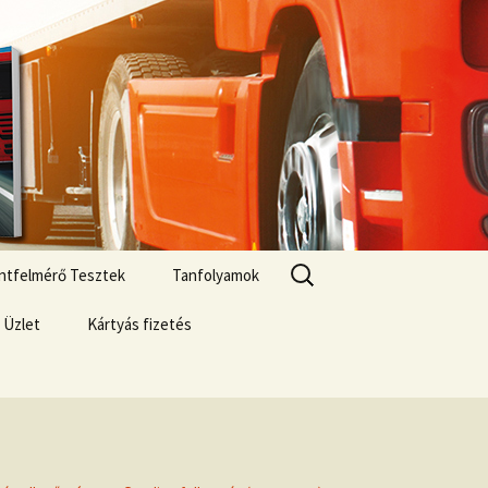
Keresés:
zintfelmérő Tesztek
Tanfolyamok
 Üzlet
Kártyás fizetés
si lehetőségek
ár