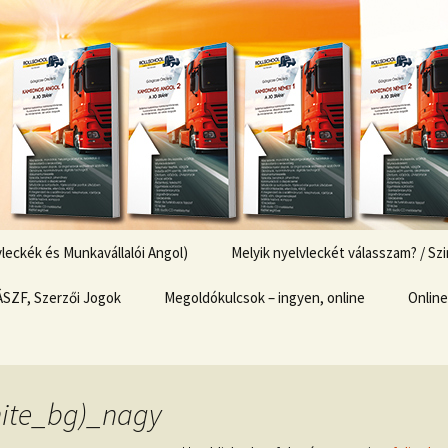
k
Nyelvleckék
eckék és Munkavállalói Angol)
Melyik nyelvleckét válasszam? / S
ÁSZF, Szerzői Jogok
Megoldókulcsok – ingyen, online
Online
Fizeté
Pénzt
hite_bg)_nagy
Kosár