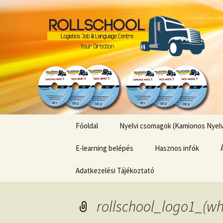
Kamionos Szakmai Nyelvlecké
Kamionos 
Ugrás
Főoldal
Nyelvi csomagok (Kamionos Nyelvl
a
tartalomhoz
E-learning belépés
Hasznos infók
Adatkezelési Tájékoztató
rollschool_logo1_(w