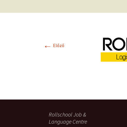
←
Előző
Rollschool Job &
Language Centre