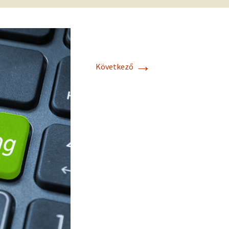
m
→
Következő