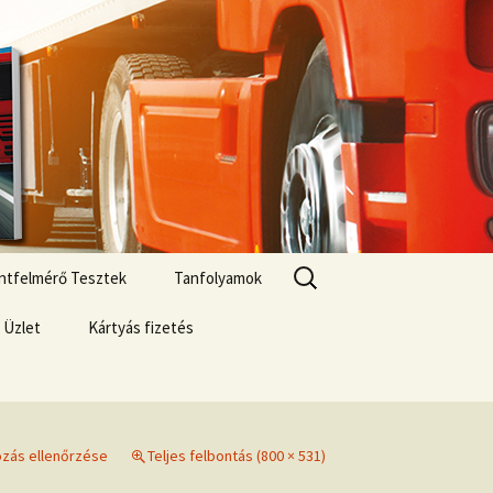
Keresés:
zintfelmérő Tesztek
Tanfolyamok
 Üzlet
Kártyás fizetés
si lehetőségek
ár
kozás ellenőrzése
Teljes felbontás (800 × 531)