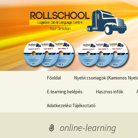
Kamionos Szakmai Nyelvlecké
Kamionos 
Ugrás
Főoldal
Nyelvi csomagok (Kamionos Nyelvl
a
tartalomhoz
E-learning belépés
Hasznos infók
Adatkezelési Tájékoztató
online-learning