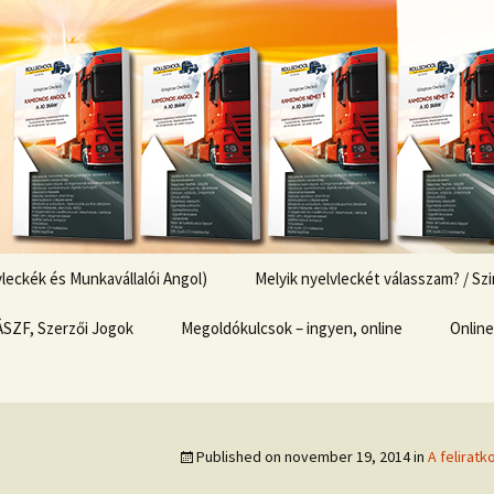
k
Nyelvleckék
eckék és Munkavállalói Angol)
Melyik nyelvleckét válasszam? / S
ÁSZF, Szerzői Jogok
Megoldókulcsok – ingyen, online
Online
Fizeté
Pénzt
Published on
november 19, 2014
in
A felirat
Kosár