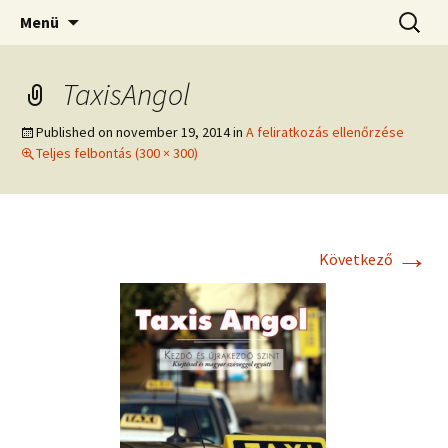
Kamionos Szakmai Nyelvleckék
Ugrás
Keresés
Kamionos Nyelvleckék
Menü
a
tartalomhoz
TaxisAngol
Published on
november 19, 2014
in
A feliratkozás ellenőrzése
Teljes felbontás (300 × 300)
→
Következő